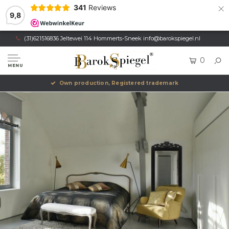
×
341
Reviews
9,8
(31)621516836 Jeltewei 114 Hommerts-Sneek
info@barokspiegel.nl
0
MENU
Own production, Registered trademark