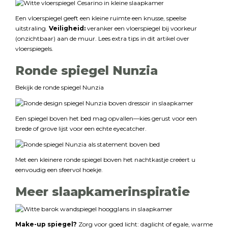
Een vloerspiegel geeft een kleine ruimte een knusse, speelse
uitstraling.
Veiligheid:
veranker een vloerspiegel bij voorkeur
(onzichtbaar) aan de muur. Lees extra tips in
dit artikel over
vloerspiegels
.
Ronde spiegel Nunzia
Bekijk de ronde spiegel Nunzia
Een spiegel boven het bed mag opvallen—kies gerust voor een
brede of grove lijst voor een echte eyecatcher.
Met een kleinere ronde spiegel boven het nachtkastje creëert u
eenvoudig een sfeervol hoekje.
Meer slaapkamerinspiratie
Make-up spiegel?
Zorg voor goed licht: daglicht of egale, warme