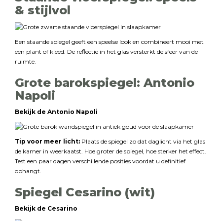
& stijlvol
Een staande spiegel geeft een speelse look en combineert mooi met
een plant of kleed. De reflectie in het glas versterkt de sfeer van de
ruimte.
Grote barokspiegel: Antonio
Napoli
Bekijk de Antonio Napoli
Tip voor meer licht:
Plaats de spiegel zo dat daglicht via het glas
de kamer in weerkaatst. Hoe groter de spiegel, hoe sterker het effect.
Test een paar dagen verschillende posities voordat u definitief
ophangt.
Spiegel Cesarino (wit)
Bekijk de Cesarino