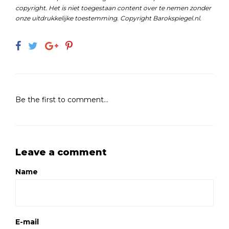
copyright. Het is niet toegestaan content over te nemen zonder
onze uitdrukkelijke toestemming. Copyright Barokspiegel.nl.
Be the first to comment...
Leave a comment
Name
E-mail