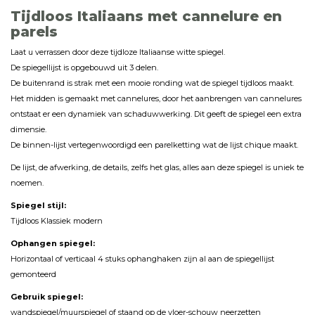
Tijdloos Italiaans met cannelure en
parels
Laat u verrassen door deze tijdloze Italiaanse witte spiegel.
De spiegellijst is opgebouwd uit 3 delen.
De buitenrand is strak met een mooie ronding wat de spiegel tijdloos maakt.
Het midden is gemaakt met cannelures, door het aanbrengen van cannelures
ontstaat er een dynamiek van schaduwwerking. Dit geeft de spiegel een extra
dimensie.
De binnen-lijst vertegenwoordigd een parelketting wat de lijst chique maakt.
De lijst, de afwerking, de details, zelfs het glas, alles aan deze spiegel is uniek te
noemen.
Spiegel stijl:
Tijdloos Klassiek modern
Ophangen spiegel:
Horizontaal of verticaal 4 stuks ophanghaken zijn al aan de spiegellijst
gemonteerd
Gebruik spiegel:
wandspiegel/muurspiegel of staand op de vloer-schouw neerzetten