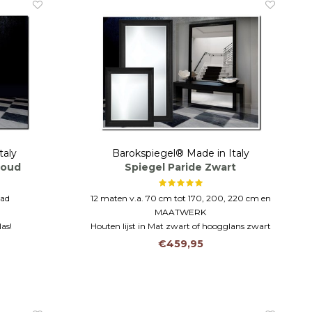
taly
Barokspiegel® Made in Italy
goud
Spiegel Paride Zwart
lad
12 maten v.a. 70 cm tot 170, 200, 220 cm en
MAATWERK
as!
Houten lijst in Mat zwart of hoogglans zwart
DUURZAAM & VEILIGHEIDSGLAS
€459,95