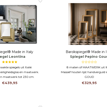
iegel® Made in Italy
Barokspiegel® Made in I
egel Leontina
Spiegel Pepino Gou
kte spiegels uit Italië.
8 maten of MAATWERK uit It
veiligheidsglas en maatwerk.
Massief houten lijst handverguld 
in maatwerk tot 230 cm.
GOUD
Duurzaam eco VEILIGHEIDSGLAS 
€439,95
€329,95