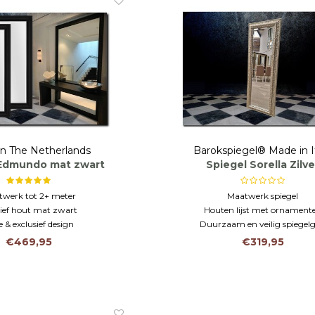
n The Netherlands
Barokspiegel® Made in I
 Edmundo mat zwart
Spiegel Sorella Zilve
werk tot 2+ meter
Maatwerk spiegel
ief hout mat zwart
Houten lijst met ornament
 & exclusief design
Duurzaam en veilig spiegelg
€469,95
€319,95