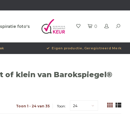
spiratie foto's
0
ak
Eigen productie, Geregistreerd Merk
 of klein van Barokspiegel®
24
Toon 1 - 24 van 35
Toon: