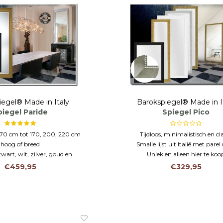
iegel® Made in Italy
Barokspiegel® Made in I
piegel Paride
Spiegel Pico
 70 cm tot 170, 200, 220 cm
Tijdloos, minimalistisch en cl
hoog of breed
Smalle lijst uit Italië met parel
zwart, wit, zilver, goud en
Uniek en alleen hier te koo
atwerk mogelijk
€459,95
€329,95
hout & VEILIGHEIDSGLAS