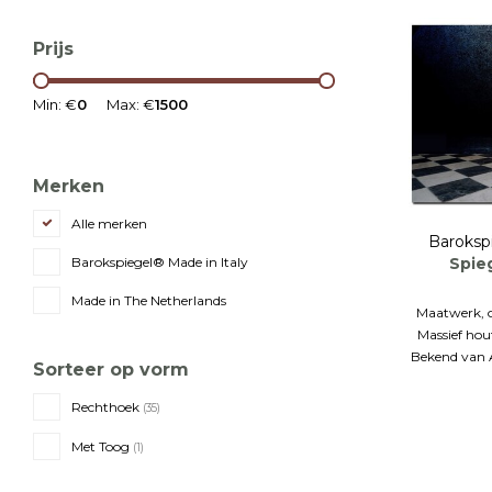
Prijs
Min: €
0
Max: €
1500
Merken
Alle merken
Baroksp
Spie
Barokspiegel® Made in Italy
Made in The Netherlands
Maatwerk, o
Massief hou
Bekend van 
Sorteer op vorm
Rechthoek
(35)
Met Toog
(1)