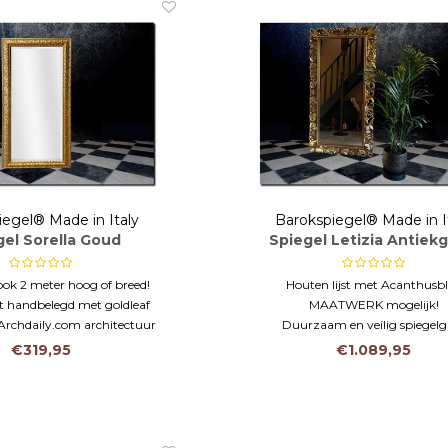
iegel® Made in Italy
Barokspiegel® Made in I
gel Sorella Goud
Spiegel Letizia Antiek
ok 2 meter hoog of breed!
Houten lijst met Acanthusb
t handbelegd met goldleaf
MAATWERK mogelijk!
Archdaily.com architectuur
Duurzaam en veilig spiegelgl
worldwide
€319,95
€1.089,95