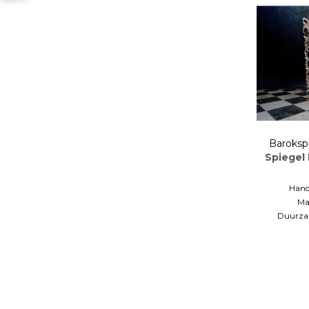
Baroksp
Spiegel 
Hand
Ma
Duurzaa