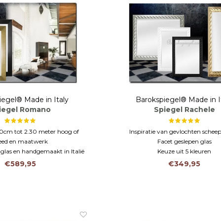
iegel® Made in Italy
Barokspiegel® Made in I
iegel Romano
Spiegel Rachele
90cm tot 2.30 meter hoog of
Inspiratie van gevlochten sche
eed en maatwerk
Facet geslepen glas
glas en handgemaakt in Italië
Keuze uit 5 kleuren
en lijst van 14 cm en strak
€589,95
€349,95
afgewerkt