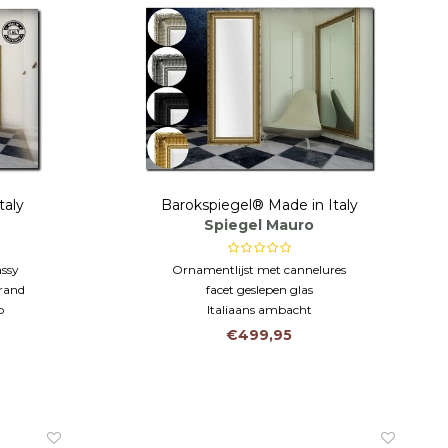
taly
Barokspiegel® Made in Italy
Spiegel Mauro
assy
Ornamentlijst met cannelures
 rand
facet geslepen glas
p
Italiaans ambacht
€499,95