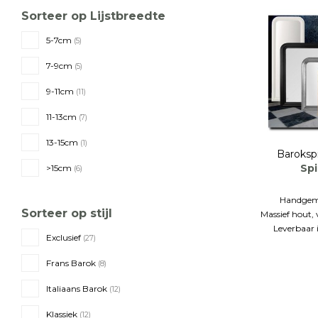
Sorteer op Lijstbreedte
5-7cm
(5)
7-9cm
(5)
9-11cm
(11)
11-13cm
(7)
13-15cm
(1)
Baroksp
Spi
>15cm
(6)
Handgemaa
Sorteer op stijl
Massief hout, 
Leverbaar 
Exclusief
(27)
Frans Barok
(8)
Italiaans Barok
(12)
Klassiek
(12)