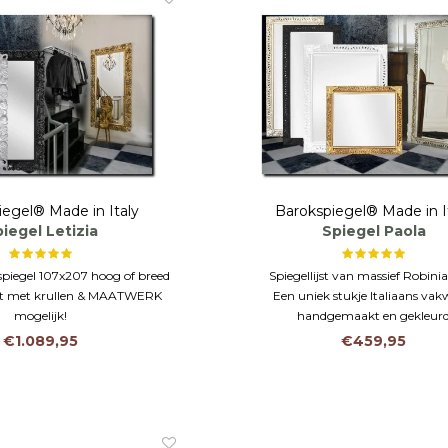
iegel® Made in Italy
Barokspiegel® Made in I
iegel Letizia
Spiegel Paola
spiegel 107x207 hoog of breed
Spiegellijst van massief Robini
ijst met krullen & MAATWERK
Een uniek stukje Italiaans vak
mogelijk!
handgemaakt en gekleur
 6 kleuren zwart, wit, zilver
Kan op maat met of zonder hoek 
€1.089,95
€459,95
en goud
gemaakt worden