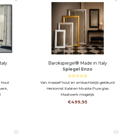
taly
Barokspiegel® Made in Italy
Spiegel Enzo
a hout
Van massief hout en ambachtelijk gekleurd
werk,
Herkomst Italië en Miralite Pure glas
d
Maatwerk mogelijk
ornamenten
€499,95