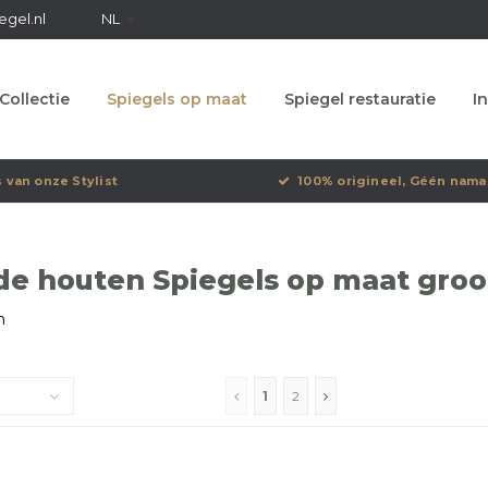
egel.nl
NL
Collectie
Spiegels op maat
Spiegel restauratie
In
s van onze Stylist
100% origineel, Géén nama
e houten Spiegels op maat groot
n
1
2