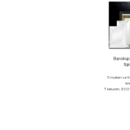
Baroksp
Sp
11 maten va 
br
7 kleuren, ECO 
Massief hout