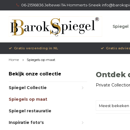
06-21516836 Jeltewei 114 Hommerts-Sneek
info@barokspi
Spiegel 
Gratis verzending in NL
Gratis advie
Home
Spiegels op maat
Ontdek d
Bekijk onze collectie
Private Collectio
Spiegel Collectie
Spiegels op maat
Meest bekeken
Spiegel restauratie
Inspiratie foto's