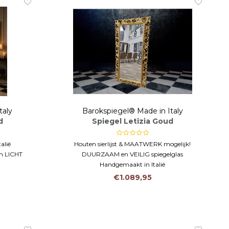
taly
Barokspiegel® Made in Italy
d
Spiegel Letizia Goud
alië
Houten sierlijst & MAATWERK mogelijk!
in LICHT
DUURZAAM en VEILIG spiegelglas
Handgemaakt in Italië
met facet
€1.089,95