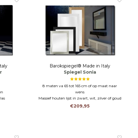
taly
Barokspiegel® Made in Italy
r
Spiegel Sonia
8 maten va 65 tot 165 cm of op maat naar
en
wens
las
Massief houten lijst in zwart, wit, zilver of goud
Wandspiegel, passpiegel of badkamer spiegel
€209,95