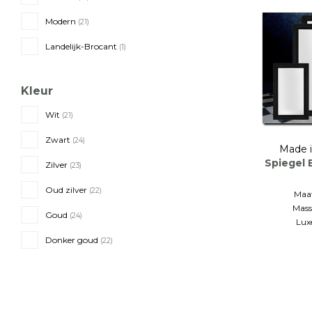
Modern
(21)
Landelijk-Brocant
(1)
Kleur
Wit
(21)
Zwart
(24)
Made i
Spiegel
Zilver
(23)
Oud zilver
(22)
Maat
Mass
Goud
(24)
Luxe
Donker goud
(22)