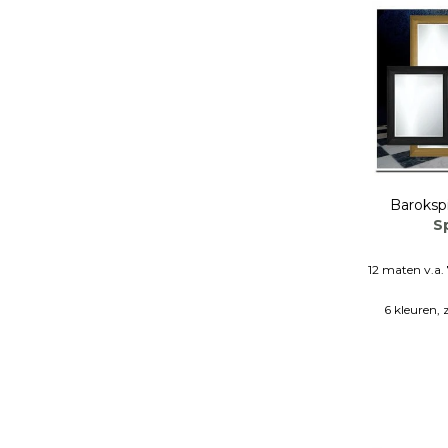
Baroksp
S
12 maten v.a.
6 kleuren, 
ma
Massief 