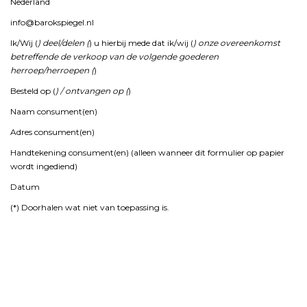
Nederland
info@
barokspiegel.
nl
Ik/
Wij (
)
deel/
delen (
)
u
hierbij
mede
dat
ik/
wij (
)
onze
overeenkomst
betreffende
de
verkoop
van
de
volgende
goederen
herroep/
herroepen (
)
Besteld
op (
) /
ontvangen
op (
)
Naam
consument(
en)
Adres
consument(
en)
Handtekening
consument(
en) (
alleen
wanneer
dit
formulier
op
papier
wordt
ingediend)
Datum
(*)
Doorhalen
wat
niet
van
toepassing
is.