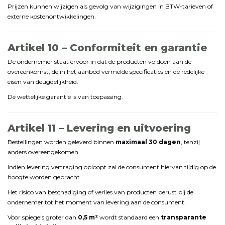
Prijzen
kunnen
wijzigen
als
gevolg
van
wijzigingen
in
BTW-
tarieven
of
externe
kostenontwikkelingen.
Artikel
10 –
Conformiteit
en
garantie
De
ondernemer
staat
ervoor
in
dat
de
producten
voldoen
aan
de
overeenkomst,
de
in
het
aanbod
vermelde
specificaties
en
de
redelijke
eisen
van
deugdelijkheid.
De
wettelijke
garantie
is
van
toepassing.
Artikel
11 –
Levering
en
uitvoering
Bestellingen
worden
geleverd
binnen
maximaal
30
dagen
,
tenzij
anders
overeengekomen.
Indien
levering
vertraging
oploopt
zal
de
consument
hiervan
tijdig
op
de
hoogte
worden
gebracht.
Het
risico
van
beschadiging
of
verlies
van
producten
berust
bij
de
ondernemer
tot
het
moment
van
levering
aan
de
consument.
Voor
spiegels
groter
dan
0,5
m²
wordt
standaard
een
transparante