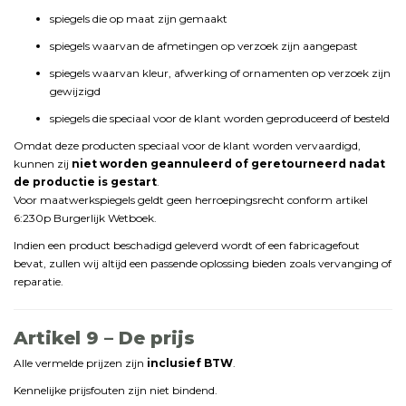
spiegels
die
op
maat
zijn
gemaakt
spiegels
waarvan
de
afmetingen
op
verzoek
zijn
aangepast
spiegels
waarvan
kleur,
afwerking
of
ornamenten
op
verzoek
zijn
gewijzigd
spiegels
die
speciaal
voor
de
klant
worden
geproduceerd
of
besteld
Omdat
deze
producten
speciaal
voor
de
klant
worden
vervaardigd,
kunnen
zij
niet
worden
geannuleerd
of
geretourneerd
nadat
de
productie
is
gestart
.
Voor maatwerkspiegels geldt geen herroepingsrecht conform artikel
6:230p Burgerlijk Wetboek.
Indien
een
product
beschadigd
geleverd
wordt
of
een
fabricagefout
bevat,
zullen
wij
altijd
een
passende
oplossing
bieden
zoals
vervanging
of
reparatie.
Artikel
9 –
De
prijs
Alle
vermelde
prijzen
zijn
inclusief
BTW
.
Kennelijke
prijsfouten
zijn
niet
bindend.