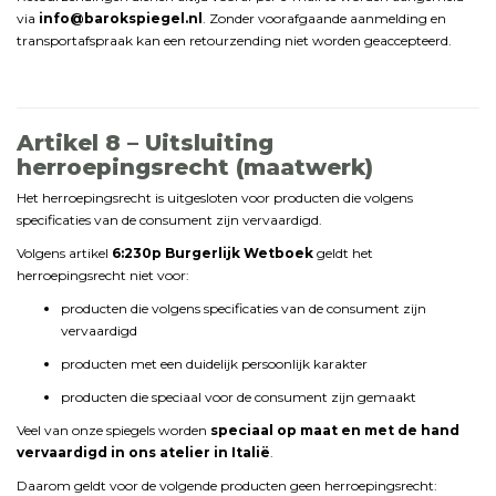
via
info@
barokspiegel.
nl
.
Zonder
voorafgaande
aanmelding
en
transportafspraak
kan
een
retourzending
niet
worden
geaccepteerd.
Artikel
8 –
Uitsluiting
herroepingsrecht (
maatwerk)
Het
herroepingsrecht
is
uitgesloten
voor
producten
die
volgens
specificaties
van
de
consument
zijn
vervaardigd.
Volgens
artikel
6:
230p
Burgerlijk
Wetboek
geldt
het
herroepingsrecht
niet
voor:
producten
die
volgens
specificaties
van
de
consument
zijn
vervaardigd
producten
met
een
duidelijk
persoonlijk
karakter
producten
die
speciaal
voor
de
consument
zijn
gemaakt
Veel
van
onze
spiegels
worden
speciaal
op
maat
en
met
de
hand
vervaardigd
in
ons
atelier
in
Italië
.
Daarom
geldt
voor
de
volgende
producten
geen
herroepingsrecht: