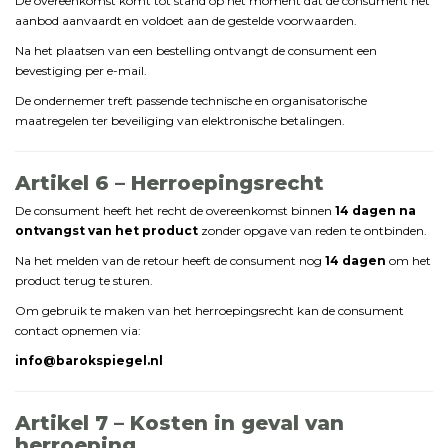
De
overeenkomst
komt
tot
stand
op
het
moment
dat
de
consument
het
aanbod
aanvaardt
en
voldoet
aan
de
gestelde
voorwaarden.
Na
het
plaatsen
van
een
bestelling
ontvangt
de
consument
een
bevestiging
per
e-
mail.
De
ondernemer
treft
passende
technische
en
organisatorische
maatregelen
ter
beveiliging
van
elektronische
betalingen.
Artikel
6 –
Herroepingsrecht
De
consument
heeft
het
recht
de
overeenkomst
binnen
14
dagen
na
ontvangst
van
het
product
zonder
opgave
van
reden
te
ontbinden.
Na
het
melden
van
de
retour
heeft
de
consument
nog
14
dagen
om
het
product
terug
te
sturen.
Om
gebruik
te
maken
van
het
herroepingsrecht
kan
de
consument
contact
opnemen
via:
info@
barokspiegel.
nl
Artikel
7 –
Kosten
in
geval
van
herroeping