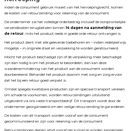
Indien
de
consument
gebruik
maakt
van
het
herroepingsrecht,
komen
de
kosten
van
retourzending
voor
rekening
van
de
consument.
De
ondernemer
zal
het
volledige
orderbedrag
inclusief
de
oorspronkelijke
verzendkosten
terugbetalen
binnen
14
dagen
na
aanmelding
van
de
retour
,
mits
het
product
reeds
in
goede
orde
retour
ontvangen
is.
Het
product
dient
met
alle
geleverde
toebehoren
en –
indien
redelijkerwijs
mogelijk –
in
originele
staat
en
verpakking
te
worden
geretourneerd.
Mocht
het
product
beschadigd
zijn
of
de
verpakking
meer
beschadigd
zijn
dan
nodig
is
om
het
product
te
beoordelen,
dan
kan
deze
waardevermindering
van
het
product
aan
de
consument
worden
doorberekend.
Behandel
het
product
daarom
met
zorg
en
zorg
ervoor
dat
het
bij
een
retour
goed
verpakt
is.
Omdat
spiegels
kwetsbare
producten
zijn
en
speciaal
transport
vereisen
om
schade
te
voorkomen,
worden
retourzendingen
uitsluitend
uitgevoerd
via
ons
vaste
transportbedrijf.
Dit
transport
wordt
door
de
ondernemer
georganiseerd
om
een
veilige
retourzending
te
garanderen.
De
kosten
van
dit
transport
worden
vooraf
aan
de
consument
gecommuniceerd
en
zijn
voor
rekening
van
de
consument.
Retourzendingen
dienen
altijd
vooraf
per
e-
mail
te
worden
aangemeld