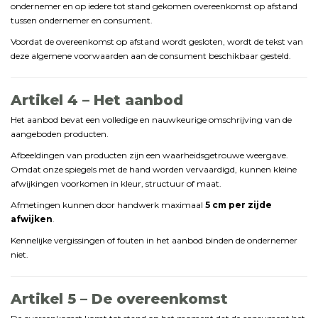
ondernemer
en
op
iedere
tot
stand
gekomen
overeenkomst
op
afstand
tussen
ondernemer
en
consument.
Voordat
de
overeenkomst
op
afstand
wordt
gesloten,
wordt
de
tekst
van
deze
algemene
voorwaarden
aan
de
consument
beschikbaar
gesteld.
Artikel
4 –
Het
aanbod
Het
aanbod
bevat
een
volledige
en
nauwkeurige
omschrijving
van
de
aangeboden
producten.
Afbeeldingen
van
producten
zijn
een
waarheidsgetrouwe
weergave.
Omdat
onze
spiegels
met
de
hand
worden
vervaardigd,
kunnen
kleine
afwijkingen
voorkomen
in
kleur,
structuur
of
maat.
Afmetingen
kunnen
door
handwerk
maximaal
5
cm
per
zijde
afwijken
.
Kennelijke
vergissingen
of
fouten
in
het
aanbod
binden
de
ondernemer
niet.
Artikel
5 –
De
overeenkomst