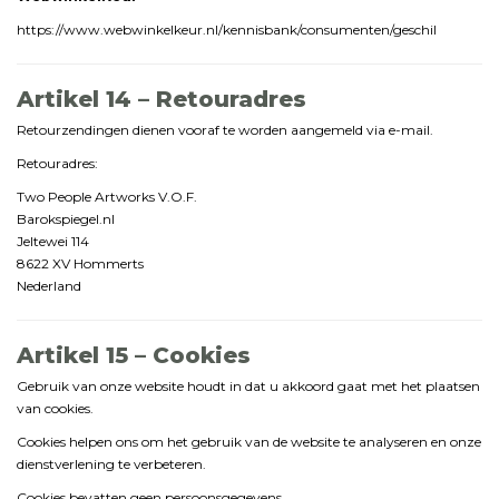
https://
www.
webwinkelkeur.
nl/
kennisbank/
consumenten/
geschil
Artikel
14 –
Retouradres
Retourzendingen
dienen
vooraf
te
worden
aangemeld
via
e-
mail.
Retouradres:
Two
People
Artworks
V.
O.
F.
Barokspiegel.
nl
Jeltewei
114
8622
XV
Hommerts
Nederland
Artikel
15 –
Cookies
Gebruik
van
onze
website
houdt
in
dat
u
akkoord
gaat
met
het
plaatsen
van
cookies.
Cookies
helpen
ons
om
het
gebruik
van
de
website
te
analyseren
en
onze
dienstverlening
te
verbeteren.
Cookies
bevatten
geen
persoonsgegevens.