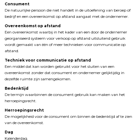
Consument
De
natuurlijke
persoon
die
niet
handelt
in
de
uitoefening
van
beroep
of
bedrijf
en
een
overeenkomst
op
afstand
aangaat
met
de
ondernemer.
Overeenkomst
op
afstand
Een
overeenkomst
waarbij
in
het
kader
van
een
door
de
ondernemer
georganiseerd
systeem
voor
verkoop
op
afstand
uitsluitend
gebruik
wordt
gemaakt
van
één
of
meer
technieken
voor
communicatie
op
afstand.
Techniek
voor
communicatie
op
afstand
Een
middel
dat
kan
worden
gebruikt
voor
het
sluiten
van
een
overeenkomst
zonder
dat
consument
en
ondernemer
gelijktijdig
in
dezelfde
ruimte
zijn
samengekomen.
Bedenktijd
De
termijn
waarbinnen
de
consument
gebruik
kan
maken
van
het
herroepingsrecht.
Herroepingsrecht
De
mogelijkheid
voor
de
consument
om
binnen
de
bedenktijd
af
te
zien
van
de
overeenkomst.
Dag
Kalenderdag.