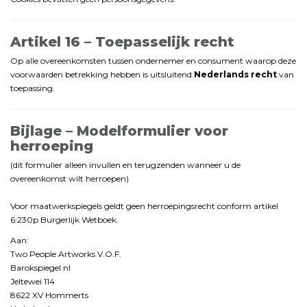
Artikel
16 –
Toepasselijk
recht
Op
alle
overeenkomsten
tussen
ondernemer
en
consument
waarop
deze
voorwaarden
betrekking
hebben
is
uitsluitend
Nederlands
recht
van
toepassing.
Bijlage –
Modelformulier
voor
herroeping
(
dit
formulier
alleen
invullen
en
terugzenden
wanneer
u
de
overeenkomst
wilt
herroepen)
Voor maatwerkspiegels geldt geen herroepingsrecht conform artikel
6:230p Burgerlijk Wetboek.
Aan:
Two
People
Artworks
V.
O.
F.
Barokspiegel.
nl
Jeltewei
114
8622
XV
Hommerts