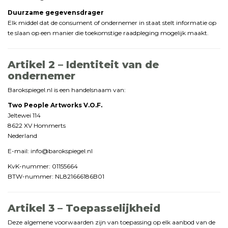
Duurzame
gegevensdrager
Elk
middel
dat
de
consument
of
ondernemer
in
staat
stelt
informatie
op
te
slaan
op
een
manier
die
toekomstige
raadpleging
mogelijk
maakt.
Artikel
2 –
Identiteit
van
de
ondernemer
Barokspiegel.
nl
is
een
handelsnaam
van:
Two
People
Artworks
V.
O.
F.
Jeltewei
114
8622
XV
Hommerts
Nederland
E-
mail:
info@
barokspiegel.
nl
KvK-
nummer:
01155664
BTW-
nummer:
NL821666186B01
Artikel
3 –
Toepasselijkheid
Deze
algemene
voorwaarden
zijn
van
toepassing
op
elk
aanbod
van
de