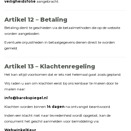
veiligheidsfolie
aangebracht.
Artikel
12 –
Betaling
Betaling
dient
te
geschieden
via
de
betaalmethoden
die
op
de
website
worden
aangeboden.
Eventuele
onjuistheden
in
betaalgegevens
dienen
direct
te
worden
gemeld.
Artikel
13 –
Klachtenregeling
Het
kan
altijd
voorkomen
dat
er
iets
niet
helemaal
gaat
zoals
gepland.
Wij
raden
u
aan
om
klachten
eerst
bij
ons
kenbaar
te
maken
door
te
mailen
naar:
info@
barokspiegel.
nl
Klachten
worden
binnen
14
dagen
na
ontvangst
beantwoord.
Indien
een
klacht
niet
naar
tevredenheid
wordt
opgelost,
kan
de
consument
het
geschil
aanmelden
voor
bemiddeling
via:
WebwinkelKeur