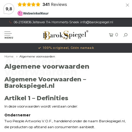
×
341
Reviews
9,8
06-21516836 Jeltewei 114 Hommerts-Sneek
info@barokspiegel.nl
0
MENU
Eigen productie, Geregistreerd Merk
Home
Algemene voorwaarden
Algemene
Algemene voorwaarden
voorwaarden
Algemene
Voorwaarden –
Barokspiegel.
nl
Artikel
1 –
Definities
In
deze
voorwaarden
wordt
verstaan
onder:
Ondernemer
Two
People
Artworks
V.
O.
F.,
handelend
onder
de
naam
Barokspiegel.
nl,
die
producten
op
afstand
aan
consumenten
aanbiedt.