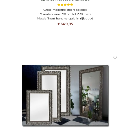
Grote moderne stoere spiegel
In 7 maten vanaf 90 cm tot 2.30 meter!
Massief hout hand verguld in rijk goud
€649,95