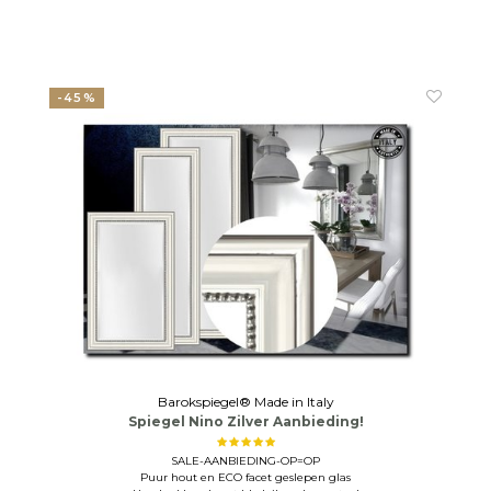
-45%
Barokspiegel® Made in Italy
Spiegel Nino Zilver Aanbieding!
SALE-AANBIEDING-OP=OP
Puur hout en ECO facet geslepen glas