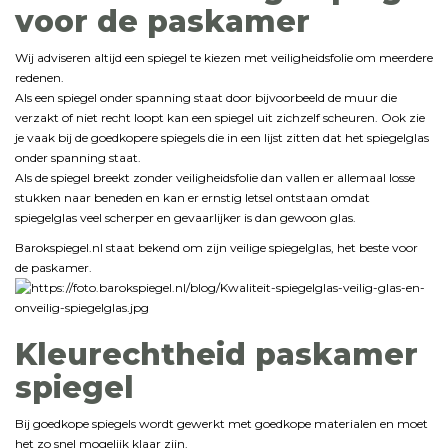
voor de paskamer
Wij adviseren altijd een spiegel te kiezen met veiligheidsfolie om meerdere
redenen.
Als een spiegel onder spanning staat door bijvoorbeeld de muur die
verzakt of niet recht loopt kan een spiegel uit zichzelf scheuren. Ook zie
je vaak bij de goedkopere spiegels die in een lijst zitten dat het spiegelglas
onder spanning staat.
Als de spiegel breekt zonder veiligheidsfolie dan vallen er allemaal losse
stukken naar beneden en kan er ernstig letsel ontstaan omdat
spiegelglas veel scherper en gevaarlijker is dan gewoon glas.
Barokspiegel.nl staat bekend om zijn veilige spiegelglas, het beste voor
de paskamer.
Kleurechtheid paskamer
spiegel
Bij goedkope spiegels wordt gewerkt met goedkope materialen en moet
het zo snel mogelijk klaar zijn.