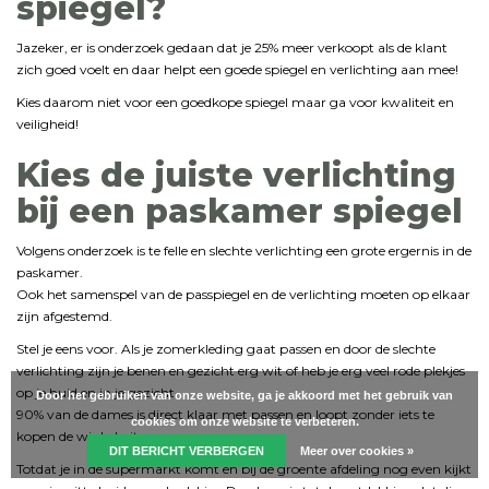
spiegel?
Jazeker, er is onderzoek gedaan dat je 25% meer verkoopt als de klant
zich goed voelt en daar helpt een goede spiegel en verlichting aan mee!
Kies daarom niet voor een goedkope spiegel maar ga voor kwaliteit en
veiligheid!
Kies de juiste verlichting
bij een paskamer spiegel
Volgens onderzoek is te felle en slechte verlichting een grote ergernis in de
paskamer.
Ook het samenspel van de passpiegel en de verlichting moeten op elkaar
zijn afgestemd.
Stel je eens voor. Als je zomerkleding gaat passen en door de slechte
verlichting zijn je benen en gezicht erg wit of heb je erg veel rode plekjes
op je huid en in je gezicht.
Door het gebruiken van onze website, ga je akkoord met het gebruik van
90% van de dames is direct klaar met passen en loopt zonder iets te
cookies om onze website te verbeteren.
kopen de winkel uit.
DIT BERICHT VERBERGEN
Meer over cookies »
Totdat je in de supermarkt komt en bij de groente afdeling nog even kijkt