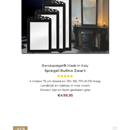
Barokspiegel® Made in Italy
Spiegel Rufino Zwart
4 maten 75 cm breed en 120, 150, 170 of 210 hoog
Landelijk en tijdloos in mat zwart
Houten lijst en facet geslepen glas
€499,95
-45%