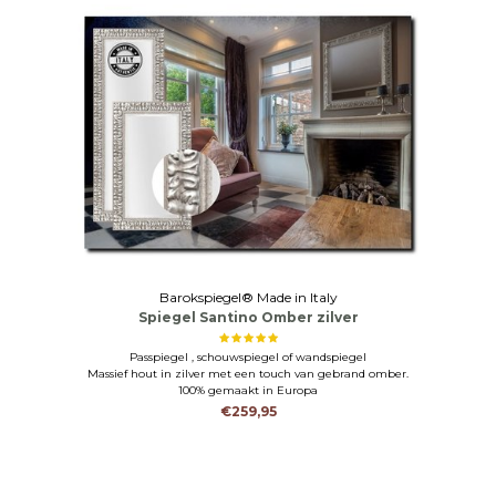
Barokspiegel® Made in Italy
Spiegel Santino Omber zilver
Passpiegel , schouwspiegel of wandspiegel
Massief hout in zilver met een touch van gebrand omber.
100% gemaakt in Europa
€259,95