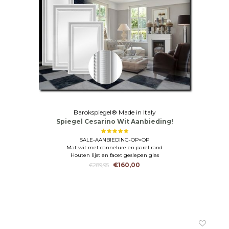
Barokspiegel® Made in Italy
Spiegel Cesarino Wit Aanbieding!
SALE-AANBIEDING-OP=OP
Mat wit met cannelure en parel rand
Houten lijst en facet geslepen glas
€160,00
€289,95