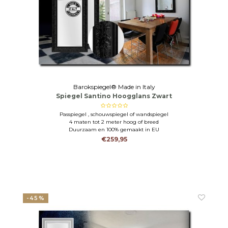
Barokspiegel® Made in Italy
Spiegel Santino Hoogglans Zwart
Passpiegel , schouwspiegel of wandspiegel
4 maten tot 2 meter hoog of breed
Duurzaam en 100% gemaakt in EU
€259,95
-45%