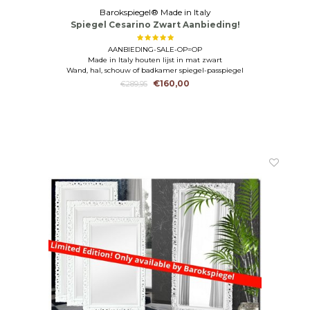
Barokspiegel® Made in Italy
Spiegel Cesarino Zwart Aanbieding!
AANBIEDING-SALE-OP=OP
Made in Italy houten lijst in mat zwart
Wand, hal, schouw of badkamer spiegel-passpiegel
€160,00
€289,95