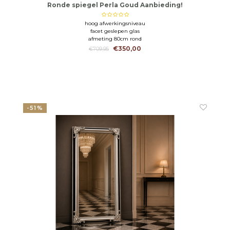
Ronde spiegel Perla Goud Aanbieding!
hoog afwerkingsniveau
facet geslepen glas
afmeting 80cm rond
€350,00
€709,95
-51%