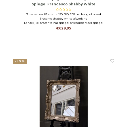
Spiegel Francesco Shabby White
3 maten v.a. 85 cm tot 150, 180, 205 cm hoog of breed
Brocante shabby white afwerking
Landelijke brocante hal-spiegel of staande vloer spiegel
€629,95
-50%