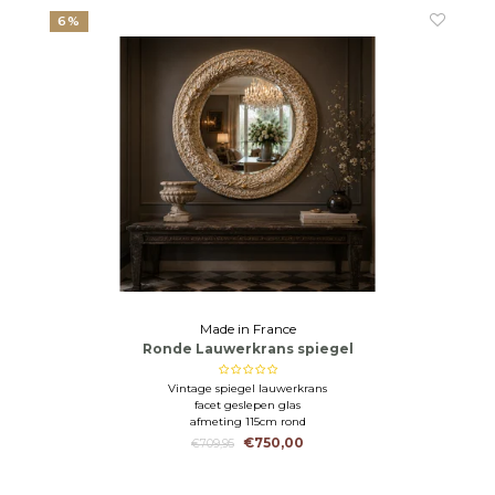
6%
Made in France
Ronde Lauwerkrans spiegel
Vintage spiegel lauwerkrans
facet geslepen glas
afmeting 115cm rond
€750,00
€709,95