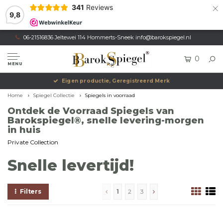
×
341
Reviews
9,8
06-21516836 Jeltewei 114 Hommerts-Sneek
info@barokspiegel.nl
0
MENU
Eigen productie, Geregistreerd Merk
Home
Spiegel Collectie
Spiegels in voorraad
Ontdek de Voorraad Spiegels van
Barokspiegel®, snelle levering-morgen
in huis
Private Collection
Snelle levertijd!
Filters
1
2
3