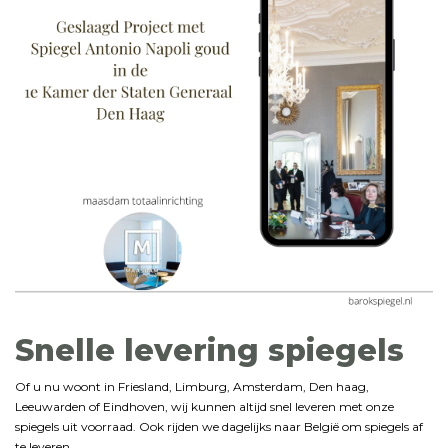
Snelle levering spiegels
Of u nu woont in Friesland, Limburg, Amsterdam, Den haag,
Leeuwarden of Eindhoven, wij kunnen altijd snel leveren met onze
spiegels uit voorraad. Ook rijden we dagelijks naar België om spiegels af
te leveren.