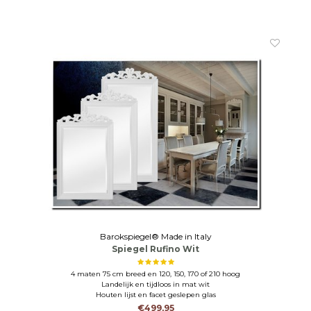
Barokspiegel® Made in Italy
Spiegel Rufino Wit
4 maten 75 cm breed en 120, 150, 170 of 210 hoog
Landelijk en tijdloos in mat wit
Houten lijst en facet geslepen glas
€499,95