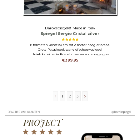
Barokspiegel® Made in Italy
Spiegel Sergio Cristal zilver
8 formaten vanaf 80 cm tot 2 meter hoog of breed.
Grote Passpiegel, wand of schouwspiegel
Uniek karakter in Kristal zilver en eco spiegelglas
€399,95
1
2
3