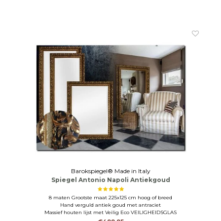
Barokspiegel® Made in Italy
Spiegel Antonio Napoli Antiekgoud
8 maten Grootste maat 225x125 cm hoog of breed
Hand verguld antiek goud met antraciet
Massief houten lijst met Veilig Eco VEILIGHEIDSGLAS