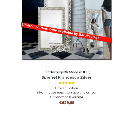
Barokspiegel® Made in Italy
Spiegel Francesco Zilver
Limited Edition
zilver met de touch van gebrand omber
Uit voorraad leverbaar
€629,95