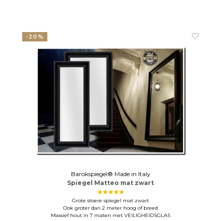
-20%
Barokspiegel® Made in Italy
Spiegel Matteo mat zwart
Grote stoere spiegel mat zwart
Ook groter dan 2 meter hoog of breed
Massief hout in 7 maten met VEILIGHEIDSGLAS