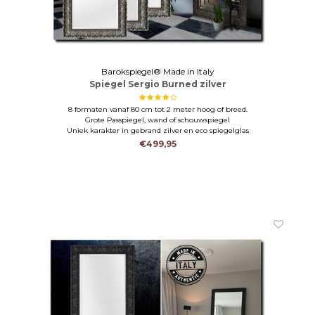
Barokspiegel® Made in Italy
Spiegel Sergio Burned zilver
8 formaten vanaf 80 cm tot 2 meter hoog of breed.
Grote Passpiegel, wand of schouwspiegel
Uniek karakter in gebrand zilver en eco spiegelglas
€499,95