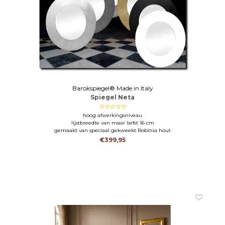
Barokspiegel® Made in Italy
Spiegel Neta
hoog afwerkingsniveau
lijstbreedte van maar liefst 16 cm
gemaakt van speciaal gekweekt Robinia hout
€399,95