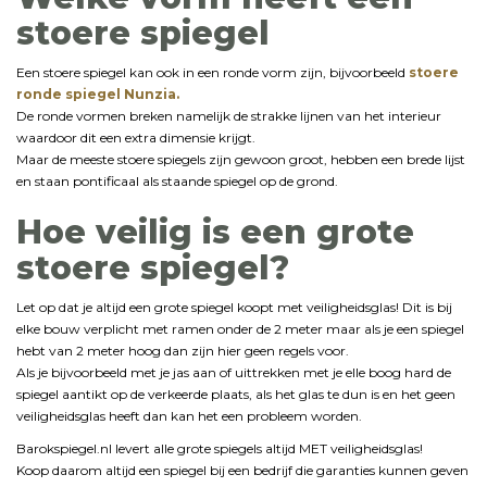
stoere spiegel
Een stoere spiegel kan ook in een ronde vorm zijn, bijvoorbeeld
stoere
ronde spiegel Nunzia.
De ronde vormen breken namelijk de strakke lijnen van het interieur
waardoor dit een extra dimensie krijgt.
Maar de meeste stoere spiegels zijn gewoon groot, hebben een brede lijst
en staan pontificaal als staande spiegel op de grond.
Hoe veilig is een grote
stoere spiegel?
Let op dat je altijd een grote spiegel koopt met veiligheidsglas! Dit is bij
elke bouw verplicht met ramen onder de 2 meter maar als je een spiegel
hebt van 2 meter hoog dan zijn hier geen regels voor.
Als je bijvoorbeeld met je jas aan of uittrekken met je elle boog hard de
spiegel aantikt op de verkeerde plaats, als het glas te dun is en het geen
veiligheidsglas heeft dan kan het een probleem worden.
Barokspiegel.nl levert alle grote spiegels altijd MET veiligheidsglas!
Koop daarom altijd een spiegel bij een bedrijf die garanties kunnen geven