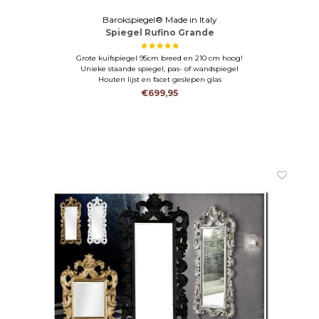
Barokspiegel® Made in Italy
Spiegel Rufino Grande
Grote kuifspiegel 95cm breed en 210 cm hoog!
Unieke staande spiegel, pas- of wandspiegel
Houten lijst en facet geslepen glas
€699,95