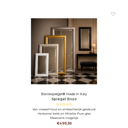
Barokspiegel® Made in Italy
Spiegel Enzo
Van massief hout en ambachtelijk gekleurd
Herkomst Italië en Miralite Pure glas
Maatwerk mogelijk
€499,95