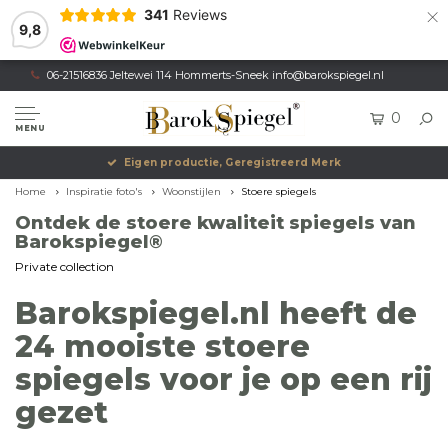
×
341
Reviews
9,8
06-21516836 Jeltewei 114 Hommerts-Sneek
info@barokspiegel.nl
0
MENU
Eigen productie, Geregistreerd Merk
Home
Inspiratie foto's
Woonstijlen
Stoere spiegels
Ontdek de stoere kwaliteit spiegels van
Barokspiegel®
Private collection
Barokspiegel.nl heeft de
24 mooiste stoere
spiegels voor je op een rij
gezet