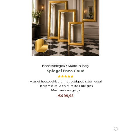
Barokspiegel® Made in Italy
Spiegel Enzo Goud
Massief hout, gekleurd met bladgoud slagmetaal
Herkomst Italië en Miralite Pure glas
Maatwerk mogelijk
€499,95