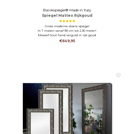
Barokspiegel® Made in Italy
Spiegel Matteo Rijkgoud
Grote moderne stoere spiegel
In 7 maten vanaf 90 cm tot 2.30 meter!
Massief hout hand verguld in rijk goud
€649,95