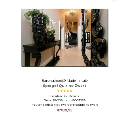
Barokspiegel® Made in Italy
Spiegel Quirino Zwart
2 maten 85x114cm of
Groot 85x205cm op POOTJES
Houten sierlijst Mat zwart of Hoogglans zwart
€789,95