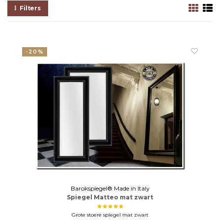
Filters
-20%
Barokspiegel® Made in Italy
Spiegel Matteo mat zwart
Grote stoere spiegel mat zwart