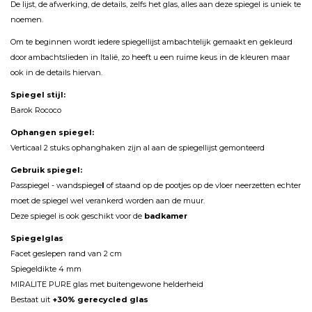
De lijst, de afwerking, de details, zelfs het glas, alles aan deze spiegel is uniek te
noemen.
Om te beginnen wordt iedere spiegellijst ambachtelijk gemaakt en gekleurd
door ambachtslieden in Italië, zo heeft u een ruime keus in de kleuren maar
ook in de details hiervan.
Spiegel stijl:
Barok Rococo
Ophangen spiegel:
Verticaal 2 stuks ophanghaken zijn al aan de spiegellijst gemonteerd
Gebruik spiegel:
Passpiegel - wandspiege
l
of staand op de pootjes op de vloer neerzetten echter
moet de spiegel wel verankerd worden aan de muur.
Deze spiegel is ook geschikt voor de
badkamer
Spiegelglas
Facet geslepen rand van 2 cm
Spiegeldikte 4 mm
MIRALITE PURE glas met buitengewone helderheid
Bestaat uit
+30% gerecycled glas