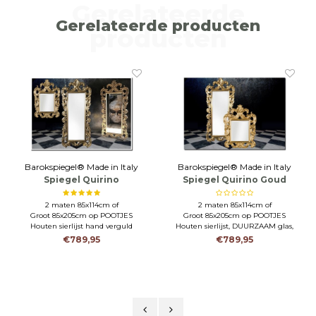
Gerelateerde
impressed with the service I received, and would highly recommend
Gerelateerde producten
them to anyone looking for mirrors for business or private use.
producten
 in Italy
Barokspiegel® Made in Italy
Barokspiegel® Made in
ino
Spiegel Quirino Goud
Spiegel Quirino Z
d
m of
2 maten 85x114cm of
2 maten 85x114cm o
POOTJES
Groot 85x205cm op POOTJES
Groot 85x205cm op PO
 verguld
Houten sierlijst, DUURZAAM glas,
Houten sierlijst hand v
hand verguld
€789,95
€789,95