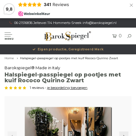
×
341
Reviews
9,8
06-21516836 Jeltewei 114 Hommerts-Sneek
info@barokspiegel.nl
0
MENU
Eigen productie, Geregistreerd Merk
Home
Halspiegel-passpiegel op pootjes met kuif Rococo Quirino Zwart
Barokspiegel® Made in Italy
Halspiegel-passpiegel op pootjes met
kuif Rococo Quirino Zwart
1 reviews -
je beoordeling toevoegen