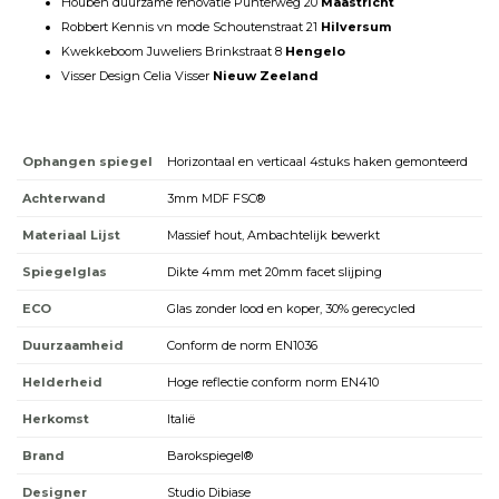
Houben duurzame renovatie Punterweg 20
Maastricht
Robbert Kennis vn mode Schoutenstraat 21
Hilversum
Kwekkeboom Juweliers Brinkstraat 8
Hengelo
Visser Design Celia Visser
Nieuw Zeeland
Ophangen spiegel
Horizontaal en verticaal 4stuks haken gemonteerd
Achterwand
3mm MDF FSC®
Materiaal Lijst
Massief hout, Ambachtelijk bewerkt
Spiegelglas
Dikte 4mm met 20mm facet slijping
ECO
Glas zonder lood en koper, 30% gerecycled
Duurzaamheid
Conform de norm EN1036
Helderheid
Hoge reflectie conform norm EN410
Herkomst
Italië
Brand
Barokspiegel®
Designer
Studio Dibiase