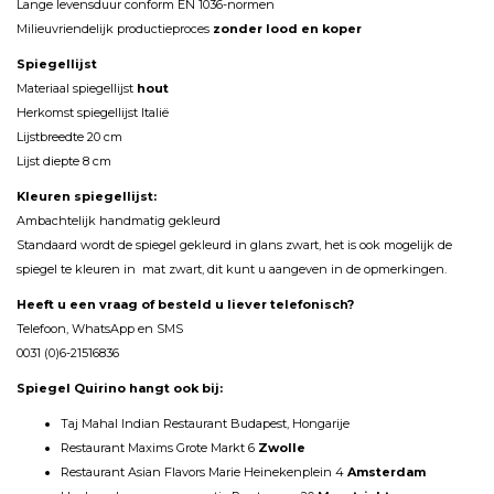
Lange levensduur conform EN 1036-normen
Milieuvriendelijk productieproces
zonder lood en koper
Spiegellijst
Materiaal spiegellijst
hout
Herkomst spiegellijst Italië
Lijstbreedte 20 cm
Lijst diepte 8 cm
Kleuren spiegellijst:
Ambachtelijk handmatig gekleurd
Standaard wordt de spiegel gekleurd in glans zwart, het is ook mogelijk de
spiegel te kleuren in mat zwart, dit kunt u aangeven in de opmerkingen.
Heeft u een vraag of besteld u liever telefonisch?
Telefoon, WhatsApp en SMS
0031 (0)6-21516836
Spiegel Quirino hangt ook bij:
Taj Mahal Indian Restaurant Budapest, Hongarije
Restaurant Maxims Grote Markt 6
Zwolle
Restaurant Asian Flavors Marie Heinekenplein 4
Amsterdam