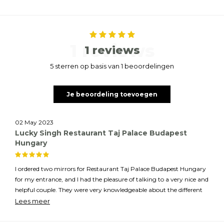
1 reviews
1 reviews
5 sterren op basis van 1 beoordelingen
Je beoordeling toevoegen
02 May 2023
Lucky Singh Restaurant Taj Palace Budapest
Hungary
I ordered two mirrors for Restaurant Taj Palace Budapest Hungary
for my entrance, and I had the pleasure of talking to a very nice and
helpful couple. They were very knowledgeable about the different
types of mirrors available and were able to recommend the best
Lees meer
option for my space. The mirrors and side table they chose were of
excellent quality and looked very nice in my entrance. I am very