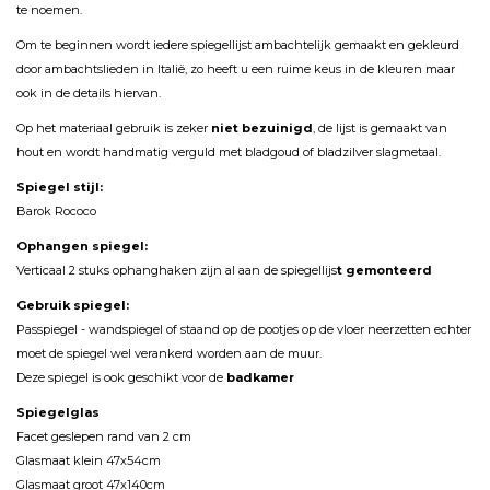
te noemen.
Om te beginnen wordt iedere spiegellijst ambachtelijk gemaakt en gekleurd
door ambachtslieden in Italië, zo heeft u een ruime keus in de kleuren maar
ook in de details hiervan.
Op het materiaal gebruik is zeker
niet bezuinigd
, de lijst is gemaakt van
hout en wordt handmatig verguld met bladgoud of bladzilver slagmetaal.
Spiegel stijl:
Barok Rococo
Ophangen spiegel:
Verticaal 2 stuks ophanghaken zijn al aan de spiegellijs
t gemonteerd
Gebruik spiegel:
Passpiegel - wandspiegel of staand op de pootjes op de vloer neerzetten echter
moet de spiegel wel verankerd worden aan de muur.
Deze spiegel is ook geschikt voor de
badkamer
Spiegelglas
Facet geslepen rand van 2 cm
Glasmaat klein 47x54cm
Glasmaat groot 47x140cm