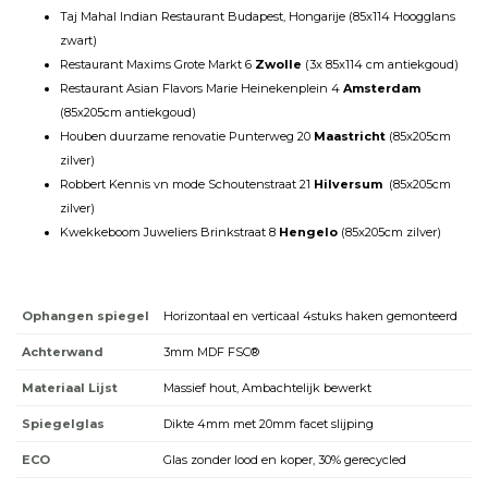
Taj Mahal Indian Restaurant Budapest, Hongarije (85x114 Hoogglans
zwart)
Restaurant Maxims Grote Markt 6
Zwolle
(3x 85x114 cm antiekgoud)
Restaurant Asian Flavors Marie Heinekenplein 4
Amsterdam
(85x205cm antiekgoud)
Houben duurzame renovatie Punterweg 20
Maastricht
(85x205cm
zilver)
Robbert Kennis vn mode Schoutenstraat 21
Hilversum
(85x205cm
zilver)
Kwekkeboom Juweliers Brinkstraat 8
Hengelo
(85x205cm zilver)
Ophangen spiegel
Horizontaal en verticaal 4stuks haken gemonteerd
Achterwand
3mm MDF FSC®
Materiaal Lijst
Massief hout, Ambachtelijk bewerkt
Spiegelglas
Dikte 4mm met 20mm facet slijping
ECO
Glas zonder lood en koper, 30% gerecycled