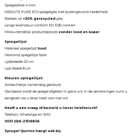
Spiegeldikte 4 mm
MIRALITE PURE ECO spiegelglas met buitengewone helderheid
Bestaat uit
+30% gerecycled
glas
Lange levensduur conform EN 1036-normen
Milieuvriendelijk productieproces
zonder lood en koper
Spiegellijst
Materiaal spiegellijst
hout
Herkomst spiegellijst Italië
Lijstbreedte 20 cm
Lijst diepte 8 cm
Kleuren spiegellijst:
Ambachtelijk handmatig gekleurd
Standaard wordt de spiegel afgelakt in glans wit, In de opmerkingen kunt u
aangeven als u liever kiest voor mat wit.
Heeft u een vraag of besteld u liever telefonisch?
Telefoon, WhatsApp en SMS
0031 (0)6-21516836
Spiegel Quirino hangt ook bij: