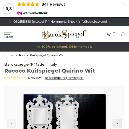
×
341
Reviews
9,8
06-21516836 Jeltewei 114 Hommerts-Sneek
info@barokspiegel.nl
0
MENU
100% origineel, Géén namaak
Home
Rococo Kuifspiegel Quirino Wit
Barokspiegel® Made in Italy
Rococo Kuifspiegel Quirino Wit
0 reviews -
je beoordeling toevoegen