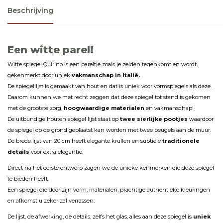
Beschrijving
Een witte parel!
Witte spiegel Quirino is een pareltje zoals je zelden tegenkomt en wordt
gekenmerkt door uniek
vakmanschap in Italië.
De spiegellijst is gemaakt van hout en dat is uniek voor vormspiegels als deze.
Daarom kunnen we met recht zeggen dat deze spiegel tot stand is gekomen
met de grootste zorg,
hoogwaardige materialen
en vakmanschap!
De uitbundige houten spiegel lijst staat op
twee sierlijke pootjes
waardoor
de spiegel op de grond geplaatst kan worden met twee beugels aan de muur.
De brede lijst van 20 cm heeft elegante krullen en subtiele
traditionele
details
voor extra elegantie.
Direct na het eerste ontwerp zagen we de unieke kenmerken die deze spiegel
te bieden heeft.
Een spiegel die door zijn vorm, materialen, prachtige authentieke kleuringen
en afkomst u zeker zal verrassen.
De lijst, de afwerking, de details, zelfs het glas, alles aan deze spiegel is
uniek