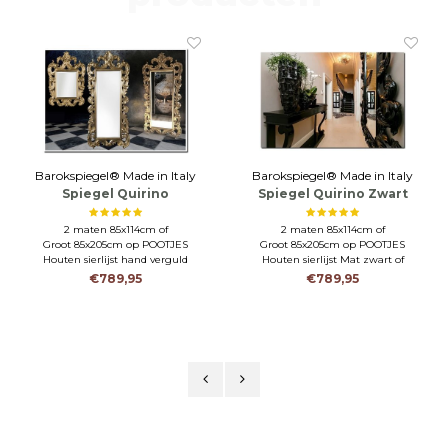
Barokspiegel® Made in Italy
Barokspiegel® Made in Italy
Spiegel Quirino
Spiegel Quirino Zwart
Antiekgoud
2 maten 85x114cm of
2 maten 85x114cm of
Groot 85x205cm op POOTJES
Groot 85x205cm op POOTJES
Houten sierlijst hand verguld
Houten sierlijst Mat zwart of
Hoogglans zwart
€789,95
€789,95