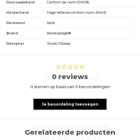
Duurzaamheid
Conform de norm EN1036
Helderheid
Hoge reflectie conform norm EN410
Herkomst
Italië
Brand
Barokspiegel®
Designer
Studio Dibiase
0 reviews
0 reviews
0 sterren op basis van 0 beoordelingen
Je beoordeling toevoegen
Gerelateerde
Gerelateerde producten
producten