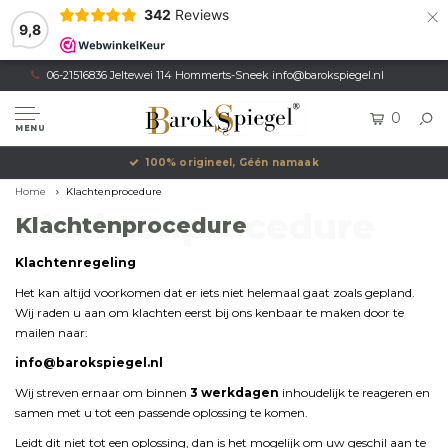
×
342
Reviews
9,8
06-21516836 Jeltewei 114 Hommerts-Sneek
info@barokspiegel.nl
0
MENU
100% origineel, Géén namaak
Home
Klachtenprocedure
Klachtenprocedure
Klachtenprocedure
Klachtenregeling
Het
kan
altijd
voorkomen
dat
er
iets
niet
helemaal
gaat
zoals
gepland.
Wij
raden
u
aan
om
klachten
eerst
bij
ons
kenbaar
te
maken
door
te
mailen
naar:
info@
barokspiegel.
nl
Wij
streven
ernaar
om
binnen
3
werkdagen
inhoudelijk
te
reageren
en
samen
met
u
tot
een
passende
oplossing
te
komen.
Leidt
dit
niet
tot
een
oplossing,
dan
is
het
mogelijk
om
uw
geschil
aan
te