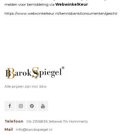
melden
voor
bemiddeling
via
WebwinkelKeur
:
https://
www.
webwinkelkeur.
nl/
kennisbank/
consumenten/
geschil
Alle prijzen zijn incl. btw
Telefoon
06-21516836 Jeltewei 114 Hommerts
Mail
info@barokspiegel.nl