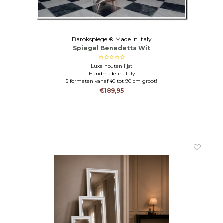
Barokspiegel® Made in Italy
Spiegel Benedetta Wit
Luxe houten lijst
Handmade in Italy
5 formaten vanaf 40 tot 90 cm groot!
€189,95