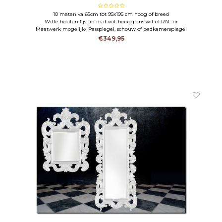
10 maten va 65cm tot 95x195 cm hoog of breed
Witte houten lijst in mat wit-hoogglans wit of RAL nr
Maatwerk mogelijk- Passpiegel, schouw of badkamerspiegel
€349,95