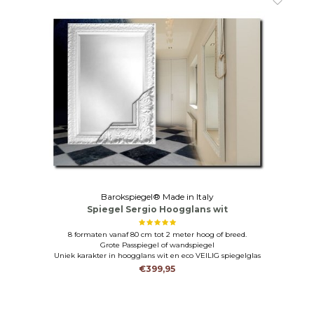
Barokspiegel® Made in Italy
Spiegel Sergio Hoogglans wit
8 formaten vanaf 80 cm tot 2 meter hoog of breed.
Grote Passpiegel of wandspiegel
Uniek karakter in hoogglans wit en eco VEILIG spiegelglas
€399,95