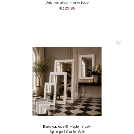
Uniek en alleen hier te koop
€329,95
Barokspiegel® Made in Italy
Spiegel Carlo Wit