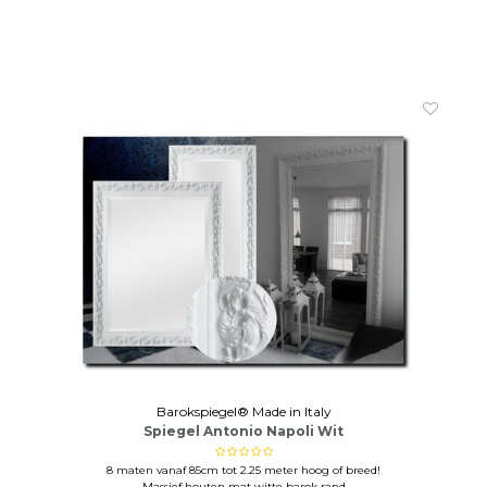
Barokspiegel® Made in Italy
Spiegel Antonio Napoli Wit
8 maten vanaf 85cm tot 2.25 meter hoog of breed!
Massief houten mat witte barok rand