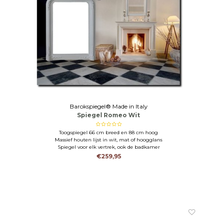
Barokspiegel® Made in Italy
Spiegel Romeo Wit
Toogspiegel 66 cm breed en 88 cm hoog
Massief houten lijst in wit, mat of hoogglans
Spiegel voor elk vertrek, ook de badkamer
€259,95