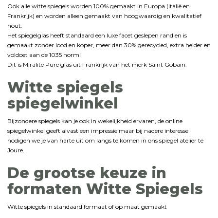
Ook alle witte spiegels worden 100% gemaakt in Europa (Italië en
Frankrijk) en worden alleen gemaakt van hoogwaardig en kwalitatief
hout.
Het spiegelglas heeft standaard een luxe facet geslepen rand en is
gemaakt zonder lood en koper, meer dan 30% gerecycled, extra helder en
voldoet aan de 1035 norm!
Dit is Miralite Pure glas uit Frankrijk van het merk Saint Gobain.
Witte spiegels
spiegelwinkel
Bijzondere spiegels kan je ook in wekelijkheid ervaren, de online
spiegelwinkel geeft alvast een impressie maar bij nadere interesse
nodigen we je van harte uit om langs te komen in ons spiegel atelier te
Joure.
De grootse keuze in
formaten Witte Spiegels
Witte spiegels in standaard formaat of op maat gemaakt