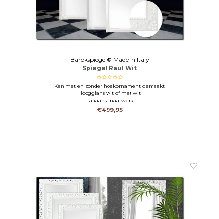
Barokspiegel® Made in Italy
Spiegel Raul Wit
Kan met en zonder hoekornament gemaakt
Hoogglans wit of mat wit
Italiaans maatwerk
€499,95