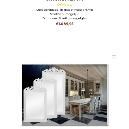
Luxe sierspiegel in mat of hooglans wit
Maatwerk mogelijk!
Duurzaam & veilig spiegelglas
€1.089,95