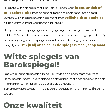
een spiegel van 170 x 230 cm te maken!
Bij grote witte spiegels met lijst kan je kiezen voor
brons, antiek of
grijs spiegelglas
met of zonder facet geslepen rand. Standaard
leveren wij alle grote spiegels op maat met
veiligheidsspiegelglas
,
dit kan ernstig letsel voorkomen bij breuk.
Heb je een witte spiegel gezien die je graag op maat gemaakt wilt
hebben? Neem dan even contact met ons op voor de mogelijkheden. Bij
de beschrijving van de spiegels wordt ook vaak aangegeven of dit
mogelijk is.
Of kijk bij onze collectie spiegels met lijst op maat
Witte spiegels van
Barokspiegel!
Dat we bijzondere spiegels in de kleur wit aanbieden staat wel vast.
Barokspiegel heeft unieke spiegels ontworpen met speelse verwijzingen
in ornamenten en prachtige details op de hoeken.
Een grote witte spiegel in huis is een prachtige en prominente finishing
touch.
Onze kwaliteit