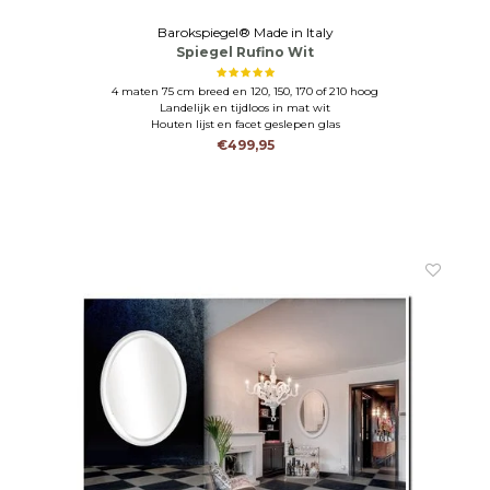
Barokspiegel® Made in Italy
Spiegel Rufino Wit
4 maten 75 cm breed en 120, 150, 170 of 210 hoog
Landelijk en tijdloos in mat wit
Houten lijst en facet geslepen glas
€499,95