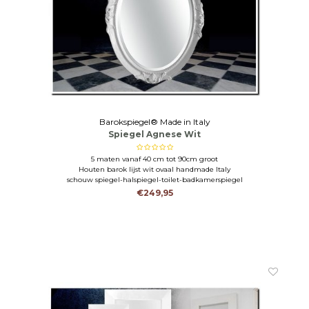
Barokspiegel® Made in Italy
Spiegel Agnese Wit
5 maten vanaf 40 cm tot 90cm groot
Houten barok lijst wit ovaal handmade Italy
schouw spiegel-halspiegel-toilet-badkamerspiegel
€249,95