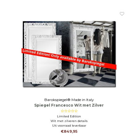
Barokspiegel® Made in Italy
Spiegel Francesco Wit met Zilver
Limited Edition
Wit met zilveren details
Uit voorraad leverbaar
€849,95