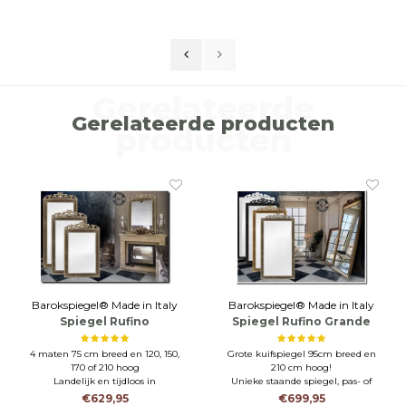
Gerelateerde
Gerelateerde producten
producten
Barokspiegel® Made in Italy
Barokspiegel® Made in Italy
Spiegel Rufino
Spiegel Rufino Grande
Antiekzilver- brons
4 maten 75 cm breed en 120, 150,
Grote kuifspiegel 95cm breed en
170 of 210 hoog
210 cm hoog!
Landelijk en tijdloos in
Unieke staande spiegel, pas- of
antiekzilver brons
wandspiegel
€629,95
€699,95