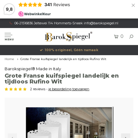
×
341
Reviews
9,8
06-21516836 Jeltewei 114 Hommerts-Sneek
info@barokspiegel.nl
0
MENU
Eigen productie, Geregistreerd Merk
Home
Grote Franse kuifspiegel landelijk en tijdloos Rufino Wit
Barokspiegel® Made in Italy
Grote Franse kuifspiegel landelijk en
tijdloos Rufino Wit
2 reviews -
je beoordeling toevoegen