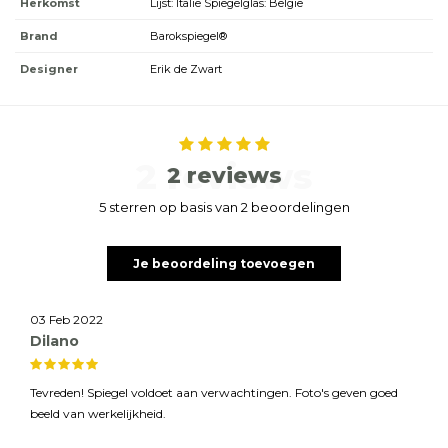
Herkomst
Lijst: Italië Spiegelglas: België
Brand
Barokspiegel®
Designer
Erik de Zwart
2 reviews
2 reviews
5 sterren op basis van 2 beoordelingen
Je beoordeling toevoegen
03 Feb 2022
Dilano
Tevreden! Spiegel voldoet aan verwachtingen. Foto's geven goed
beeld van werkelijkheid.