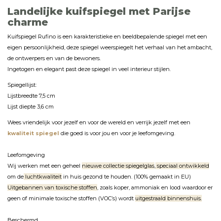
Landelijke kuifspiegel met Parijse
charme
Kuifspiegel Rufino is een karakteristieke en beeldbepalende spiegel met een
eigen persoonlijkheid, deze spiegel weerspiegelt het verhaal van het ambacht,
de ontwerpers en van de bewoners.
Ingetogen en elegant past deze spiegel in veel interieur stijlen.
Spiegellijst:
Lijstbreedte 7,5 cm
Lijst diepte 3,6 cm
Wees vriendelijk voor jezelf en voor de wereld en verrijk jezelf met een
kwaliteit spiegel
die goed is voor jou en voor je leefomgeving.
Leefomgeving
Wij werken met een geheel
nieuwe collectie spiegelglas
,
speciaal ontwikkeld
om de
luchtkwaliteit
in huis gezond te houden. (100% gemaakt in EU)
Uitgebannen van toxische stoffen
, zoals koper, ammoniak en lood waardoor er
geen of minimale toxische stoffen (VOC’s) wordt
uitgestraald binnenshuis.
Beschermd