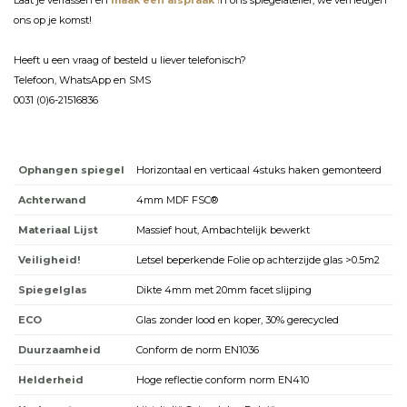
Laat je verrassen en
maak een afspraak
i
n ons spiegelatelier, we verheugen
ons op je komst!
Heeft u een vraag of besteld u liever telefonisch?
Telefoon, WhatsApp en SMS
0031 (0)6-21516836
Ophangen spiegel
Horizontaal en verticaal 4stuks haken gemonteerd
Achterwand
4mm MDF FSC®
Materiaal Lijst
Massief hout, Ambachtelijk bewerkt
Veiligheid!
Letsel beperkende Folie op achterzijde glas >0.5m2
Spiegelglas
Dikte 4mm met 20mm facet slijping
ECO
Glas zonder lood en koper, 30% gerecycled
Duurzaamheid
Conform de norm EN1036
Helderheid
Hoge reflectie conform norm EN410