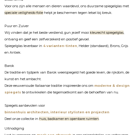
Voor ons zijn alle mensen en dieren waardevol, ons duurzame spiegelglas met
speciale veiligheids-folie
helpt je beschermen tegen letsel bij breuk.
Puur en Zuiver
Wij vinden dat je het beste verdiend, gun jezelf mooi
kleurecht spiegelglas
,
ontvang en geef een zelfverzekerd en positief gevoel.
Spiegelglas leverbaar in
4 varianten-tinten
,
Helder (standaard), Brons, Grijs
en Antiek.
Barok
De traditie en tijdperk van Barok weerspiegeld het goede leven, de rijkdom, de
kunst en het ambacht.
Deze eeuwenoude
Italiaanse traditie i
nspireerde ons om
moderne & design
spiegels
te ontwikkelen die tegemoetkomt aan de behoeften van nu.
Spiegels aanbevolen voor
binnenhuis architecten, interieur stylisten en projecten
Deel onze collectie in
huis, badkamer en openbare ruimten
.
Uitnodiging