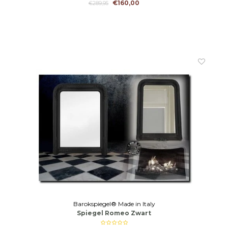
€160,00
€289,95
Barokspiegel® Made in Italy
Spiegel Romeo Zwart