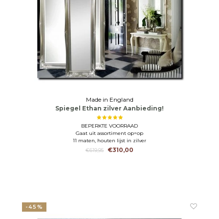
Made in England
Spiegel Ethan zilver Aanbieding!
BEPERKTE VOORRAAD
Gaat uit assortiment op=op
11 maten, houten lijst in zilver
€310,00
€619,95
-45%