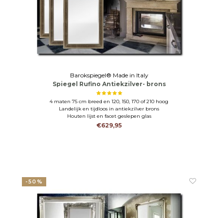
Barokspiegel® Made in Italy
Spiegel Rufino Antiekzilver- brons
4 maten 75 cm breed en 120, 150, 170 of 210 hoog
Landelijk en tijdloos in antiekzilver brons
Houten lijst en facet geslepen glas
€629,95
-50%