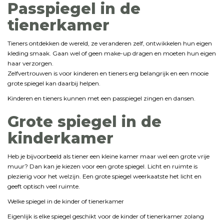
Passpiegel in de
tienerkamer
Tieners ontdekken de wereld, ze veranderen zelf, ontwikkelen hun eigen
kleding smaak. Gaan wel of geen make-up dragen en moeten hun eigen
haar verzorgen.
Zelfvertrouwen is voor kinderen en tieners erg belangrijk en een mooie
grote spiegel kan daarbij helpen.
Kinderen en tieners kunnen met een passpiegel zingen en dansen.
Grote spiegel in de
kinderkamer
Heb je bijvoorbeeld als tiener een kleine kamer maar wel een grote vrije
muur? Dan kan je kiezen voor een grote spiegel. Licht en ruimte is
plezierig voor het welzijn. Een grote spiegel weerkaatste het licht en
geeft optisch veel ruimte.
Welke spiegel in de kinder of tienerkamer
Eigenlijk is elke spiegel geschikt voor de kinder of tienerkamer zolang