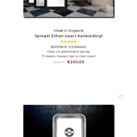
Made in England
Spiegel Ethan zwart Aanbieding!
BEPERKTE VOORRAAD
Gaat uit assortiment op=op
11 maten, houten lijst in mat zwart
€200,00
€399,95