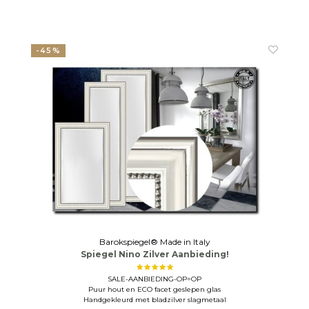
-45%
Barokspiegel® Made in Italy
Spiegel Nino Zilver Aanbieding!
SALE-AANBIEDING-OP=OP
Puur hout en ECO facet geslepen glas
Handgekleurd met bladzilver slagmetaal