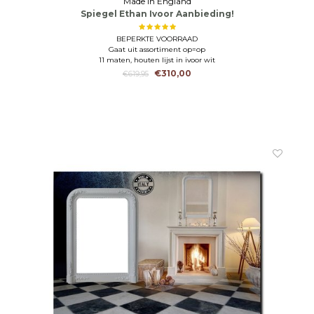
Made in England
Spiegel Ethan Ivoor Aanbieding!
BEPERKTE VOORRAAD
Gaat uit assortiment op=op
11 maten, houten lijst in ivoor wit
€310,00
€619,95