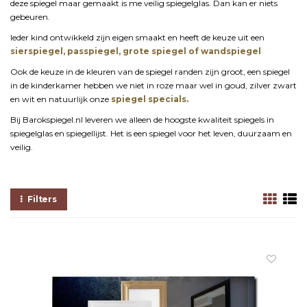
deze spiegel maar gemaakt is me veilig spiegelglas. Dan kan er niets
gebeuren.
Ieder kind ontwikkeld zijn eigen smaakt en heeft de keuze uit een
sierspiegel
,
passpiegel
,
grote spiegel
of
wandspiegel
Ook de keuze in de kleuren van de spiegel randen zijn groot, een spiegel
in de kinderkamer hebben we niet in roze maar wel in goud, zilver zwart
en wit en natuurlijk onze
spiegel specials.
Bij Barokspiegel.nl leveren we alleen de hoogste kwaliteit spiegels in
spiegelglas en spiegellijst. Het is een spiegel voor het leven, duurzaam en
veilig.
Filters