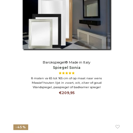
Barokspiegel® Made in Italy
Spiegel Sonia
8 maten va 65 tot 165 cm of op maat naar wens
Massief houten lijst in zwart, wit, zilver of goud
Wandspiegel, passpiegel of badkamer spiegel
€209,95
-45%