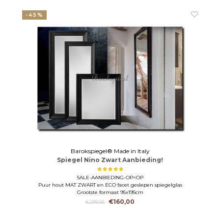
-45%
Barokspiegel® Made in Italy
Spiegel Nino Zwart Aanbieding!
SALE-AANBIEDING-OP=OP
Puur hout MAT ZWART en ECO facet geslepen spiegelglas
Grootste formaat 95x195cm
€160,00
€289,95