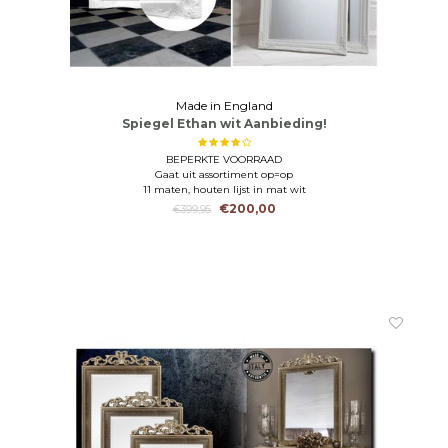
Made in England
Spiegel Ethan wit Aanbieding!
BEPERKTE VOORRAAD
Gaat uit assortiment op=op
11 maten, houten lijst in mat wit
€200,00
€399,95