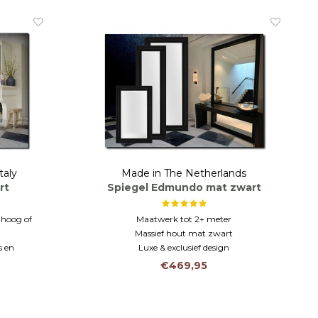
taly
Made in The Netherlands
rt
Spiegel Edmundo mat zwart
 hoog of
Maatwerk tot 2+ meter
Massief hout mat zwart
s en
Luxe & exclusief design
€469,95
 mat of