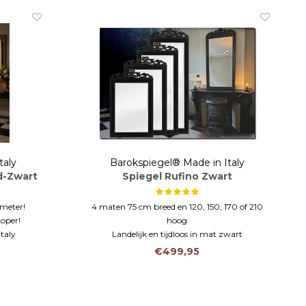
taly
Barokspiegel® Made in Italy
d-Zwart
Spiegel Rufino Zwart
 meter!
4 maten 75 cm breed en 120, 150, 170 of 210
koper!
hoog
Italy
Landelijk en tijdloos in mat zwart
Houten lijst en facet geslepen glas
€499,95