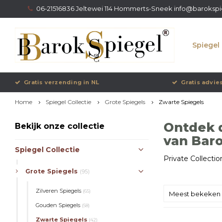
06-21516836 Jeltewei 114 Hommerts-Sneek
info@barokspi
Spiegel 
Gratis verzending in NL
Gratis advie
Home
Spiegel Collectie
Grote Spiegels
Zwarte Spiegels
Ontdek d
Bekijk onze collectie
van Bar
Spiegel Collectie
Private Collectio
Grote Spiegels
(95)
Zilveren Spiegels
(65)
Meest bekeken
Gouden Spiegels
(58)
Zwarte Spiegels
(42)