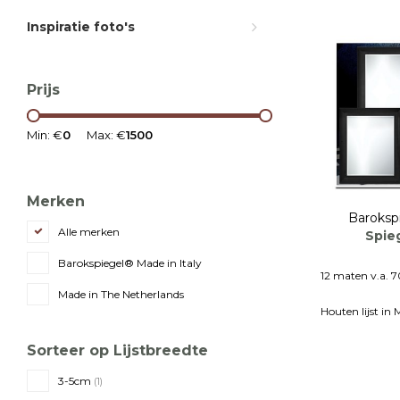
Inspiratie foto's
Prijs
Min: €
0
Max: €
1500
Merken
Baroksp
Alle merken
Spie
Barokspiegel® Made in Italy
12 maten v.a. 
Made in The Netherlands
Houten lijst in
DUURZAA
Sorteer op Lijstbreedte
3-5cm
(1)