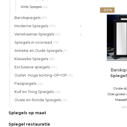
Witte Spiegels
(34)
-20%
Barokspiegels
(97)
Moderne Spiegels
(157)
Venetiaanse Spiegels
(93)
Spiegels in voorraad
(79)
Antieke en Oude Spiegels
(7)
Klassieke Spiegels
(89)
Exclusieve spiegels
(34)
Baroksp
Spiegel
Outlet -hoge korting-OP=OP
(57)
Passpiegels
(32)
Grote st
Kuif en Toog Spiegels
(46)
Ook groter 
Massie
Ovale en Ronde Spiegels
(34)
V
€5
Spiegels op maat
Spiegel restauratie