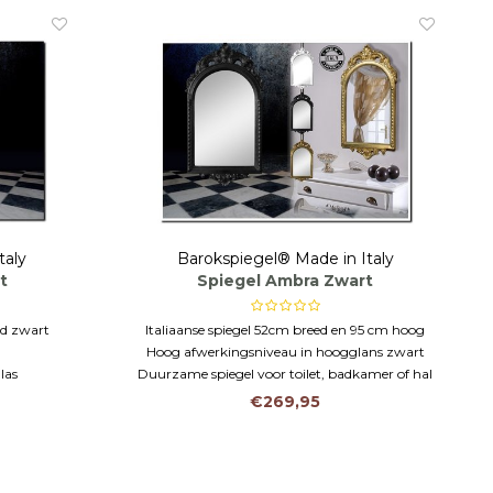
taly
Barokspiegel® Made in Italy
t
Spiegel Ambra Zwart
nd zwart
Italiaanse spiegel 52cm breed en 95 cm hoog
Hoog afwerkingsniveau in hoogglans zwart
las
Duurzame spiegel voor toilet, badkamer of hal
€269,95