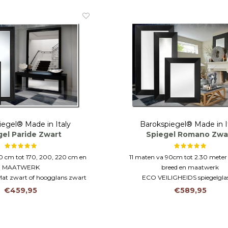
iegel® Made in Italy
Barokspiegel® Made in I
gel Paride Zwart
Spiegel Romano Zwa
70 cm tot 170, 200, 220 cm en
11 maten va 90cm tot 2.30 meter
MAATWERK
breed en maatwerk
 Mat zwart of hoogglans zwart
ECO VEILIGHEIDS spiegelgla
M & VEILIGHEIDSGLAS
handgemaakt in Italië
€459,95
€589,95
Massief houten lijst van 14 cm in
hoogglans zwart