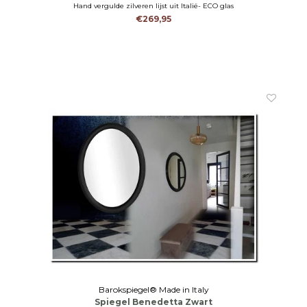
Hand vergulde zilveren lijst uit Italië- ECO glas
€269,95
Barokspiegel® Made in Italy
Spiegel Benedetta Zwart