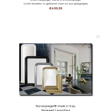
Uniek karakter in gebrand zilver en eco spiegelglas
€499,95
Barokspiegel® Made in Italy
Spiegel Leontina