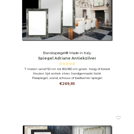
Barokspiegel® Made in Italy
Spiegel Adriane Antiekzilver
7 maten vanaf 50 cm tot 80x180 cm groot- hoog of breed
Houten lijst antiek zilver, handgemaakt Italië
Passpiegel, wand, schouw of badkamer spiegel
€269,95