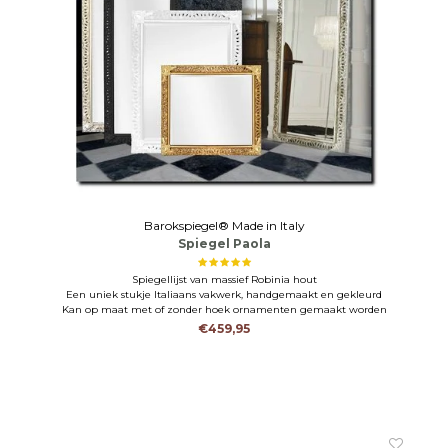
Barokspiegel® Made in Italy
Spiegel Paola
Spiegellijst van massief Robinia hout
Een uniek stukje Italiaans vakwerk, handgemaakt en gekleurd
Kan op maat met of zonder hoek ornamenten gemaakt worden
€459,95