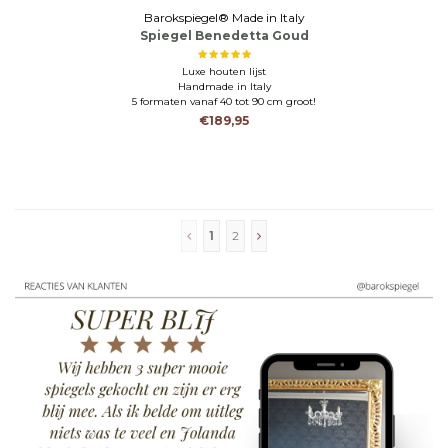
Barokspiegel® Made in Italy
Spiegel Benedetta Goud
Luxe houten lijst
Handmade in Italy
5 formaten vanaf 40 tot 90 cm groot!
€189,95
1
2