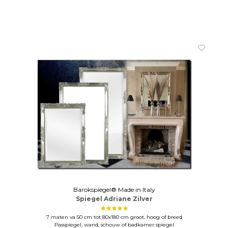
Barokspiegel® Made in Italy
Spiegel Adriane Zilver
7 maten va 50 cm tot 80x180 cm groot, hoog of breed
Passpiegel, wand, schouw of badkamer spiegel