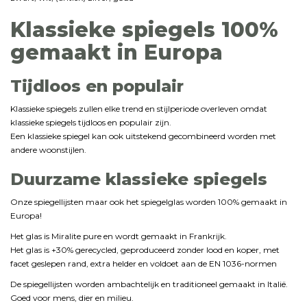
Klassieke spiegels 100%
gemaakt in Europa
Tijdloos en populair
Klassieke spiegels zullen elke trend en stijlperiode overleven omdat
klassieke spiegels tijdloos en populair zijn.
Een klassieke spiegel kan ook uitstekend gecombineerd worden met
andere woonstijlen.
Duurzame klassieke spiegels
Onze spiegellijsten maar ook het spiegelglas worden 100% gemaakt in
Europa!
Het glas is Miralite pure en wordt gemaakt in Frankrijk.
Het glas is +30% gerecycled, geproduceerd zonder lood en koper, met
facet geslepen rand, extra helder en voldoet aan de EN 1036-normen
De spiegellijsten worden ambachtelijk en traditioneel gemaakt in Italië.
Goed voor mens, dier en milieu.