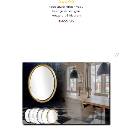
hoog afwerkingsniveau
facet geslepen glas
keuze uit 6 kleuren
€459,95