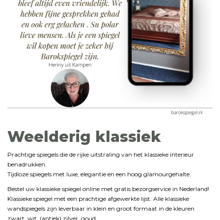
Weelderig klassiek
Prachtige spiegels die de rijke uitstraling van het klassieke interieur
benadrukken.
Tijdloze spiegels met luxe, elegantie en een hoog glamourgehalte.
Bestel uw klassieke spiegel online met gratis bezorgservice in Nederland!
Klassieke spiegel met een prachtige afgewerkte lijst. Alle klassieke
wandspiegels zijn leverbaar in klein en groot formaat in de kleuren
zwart, wit, (antiek) zilver, goud