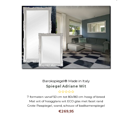
Barokspiegel® Made in Italy
Spiegel Adriane Wit
7 formaten vanaf 50 cm tot 80x180 cm hoog of breed
Mat wit of hoogglans wit ECO glas met facet rand
Grote Passpiegel, wand, schouw of badkamerspiegel
€269,95