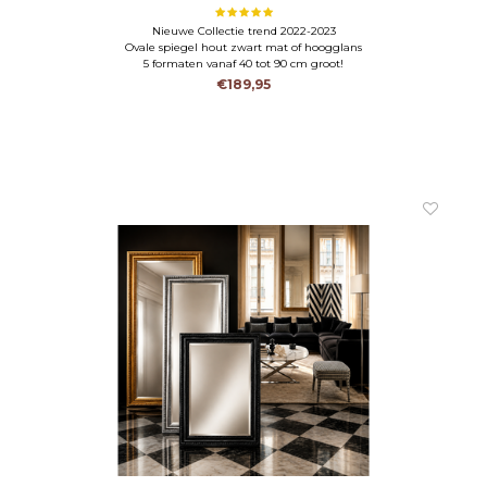
Nieuwe Collectie trend 2022-2023
Ovale spiegel hout zwart mat of hoogglans
5 formaten vanaf 40 tot 90 cm groot!
€189,95