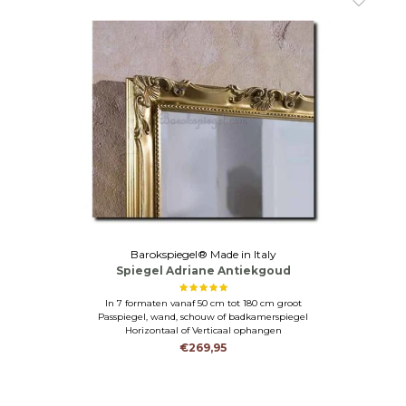
Barokspiegel® Made in Italy
Spiegel Adriane Antiekgoud
In 7 formaten vanaf 50 cm tot 180 cm groot
Passpiegel, wand, schouw of badkamerspiegel
Horizontaal of Verticaal ophangen
€269,95