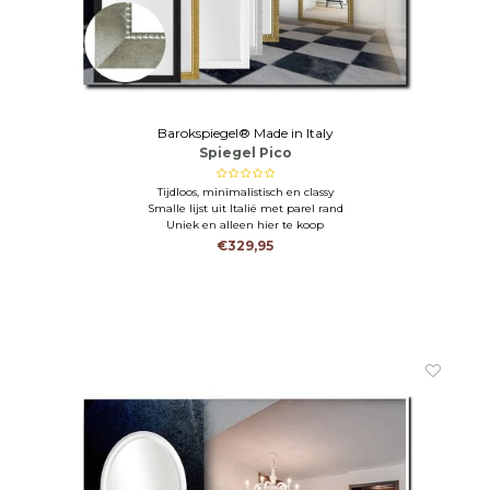
Barokspiegel® Made in Italy
Spiegel Pico
Tijdloos, minimalistisch en classy
Smalle lijst uit Italië met parel rand
Uniek en alleen hier te koop
€329,95