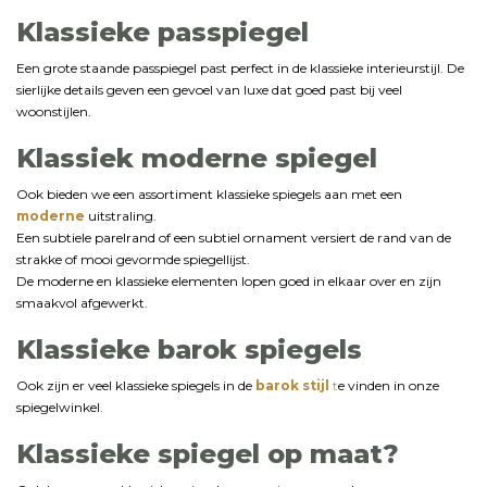
Klassieke passpiegel
Een grote staande passpiegel past perfect in de klassieke interieurstijl. De
sierlijke details geven een gevoel van luxe dat goed past bij veel
woonstijlen.
Klassiek moderne spiegel
Ook bieden we een assortiment klassieke spiegels aan met een
moderne
uitstraling.
Een subtiele parelrand of een subtiel ornament versiert de rand van de
strakke of mooi gevormde spiegellijst.
De moderne en klassieke elementen lopen goed in elkaar over en zijn
smaakvol afgewerkt.
Klassieke barok spiegels
Ook zijn er veel klassieke spiegels in de
barok stijl
t
e vinden in onze
spiegelwinkel.
Klassieke spiegel op maat?