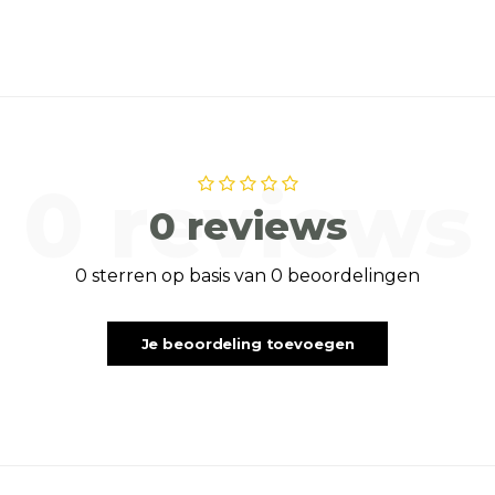
0 reviews
0 reviews
0 sterren op basis van 0 beoordelingen
Je beoordeling toevoegen