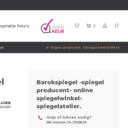
spiratie foto's
0
ak
Eigen productie, Geregistreerd Merk
l
Barokspiegel -spiegel
producent- online
spiegelwinkel-
LCODE
spiegelatelier
.
611X917
Hulp of Advies nodig?
Bel Jolanda 06-21516836