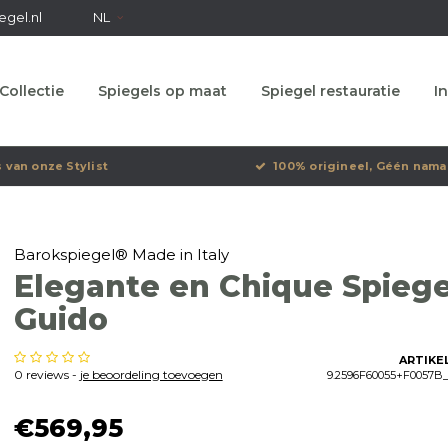
egel.nl
NL
Collectie
Spiegels op maat
Spiegel restauratie
In
s van onze Stylist
100% origineel, Géén nama
Barokspiegel® Made in Italy
Elegante en Chique Spiege
Guido
ARTIKE
0 reviews -
je beoordeling toevoegen
9.2596F60055+F0057B_
€569,95