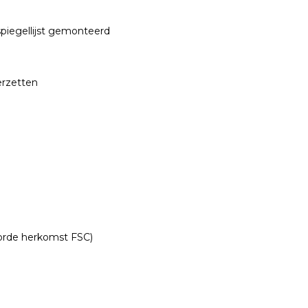
 spiegellijst gemonteerd
erzetten
oorde herkomst FSC)