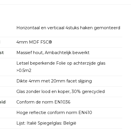
Horizontaal en verticaal 4stuks haken gemonteerd
d
4mm MDF FSC®
st
Massief hout, Ambachtelijk bewerkt
Letsel beperkende Folie op achterzijde glas
>0.5m2
Dikte 4mm met 20mm facet slijping
Glas zonder lood en koper, 30% gerecycled
id
Conform de norm EN1036
Hoge reflectie conform norm EN410
Lijst: Italië Spiegelglas: België