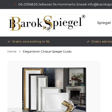
06-21516836 Jeltewei 114 Hommerts-Sneek
info@barokspi
Spiegel 
Gratis verzending in NL
Gratis advie
Home
Elegante en Chique Spiegel Guido