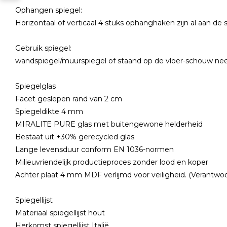
Ophangen spiegel:
Horizontaal of verticaal 4 stuks ophanghaken zijn al aan de
Gebruik spiegel:
wandspiegel/muurspiegel of staand op de vloer-schouw ne
Spiegelglas
Facet geslepen rand van 2 cm
Spiegeldikte 4 mm
MIRALITE PURE glas met buitengewone helderheid
Bestaat uit +30% gerecycled glas
Lange levensduur conform EN 1036-normen
Milieuvriendelijk productieproces zonder lood en koper
Achter plaat 4 mm MDF verlijmd voor veiligheid. (Verantw
Spiegellijst
Materiaal spiegellijst hout
Herkomst spiegellijst Italië