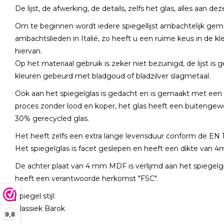
De lijst, de afwerking, de details, zelfs het glas, alles aan 
Om te beginnen wordt iedere spiegellijst ambachtelijk gem
ambachtslieden in Italië, zo heeft u een ruime keus in de kl
hiervan.
Op het materiaal gebruik is zeker niet bezuinigd, de lijst i
kleuren gebeurd met bladgoud of bladzilver slagmetaal.
Ook aan het spiegelglas is gedacht en is gemaakt met een m
proces zonder lood en koper, het glas heeft een buitengew
30% gerecycled glas.
Het heeft zelfs een extra lange levensduur conform de EN
Het spiegelglas is facet geslepen en heeft een dikte van
De achter plaat van 4 mm MDF is verlijmd aan het spiegelgla
heeft een verantwoorde herkomst "FSC".
Spiegel stijl:
Klassiek Barok
9,8