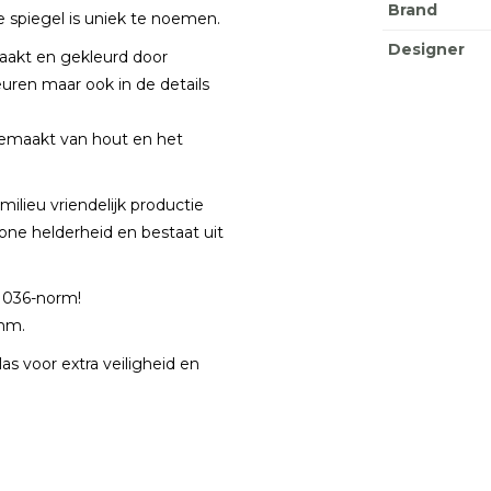
Brand
deze spiegel is uniek te noemen.
Designer
aakt en gekleurd door
euren maar ook in de details
s gemaakt van hout en het
ilieu vriendelijk productie
one helderheid en bestaat uit
 1036-norm!
 4mm.
s voor extra veiligheid en