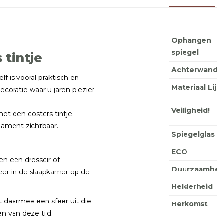
Ophangen
spiegel
 tintje
Achterwan
f is vooral praktisch en
Materiaal Lij
ecoratie waar u jaren plezier
Veiligheid!
t een oosters tintje.
rnament zichtbaar.
Spiegelglas
ECO
en een dressoir of
Duurzaamhe
feer in de slaapkamer op de
Helderheid
t daarmee een sfeer uit die
Herkomst
 van deze tijd.