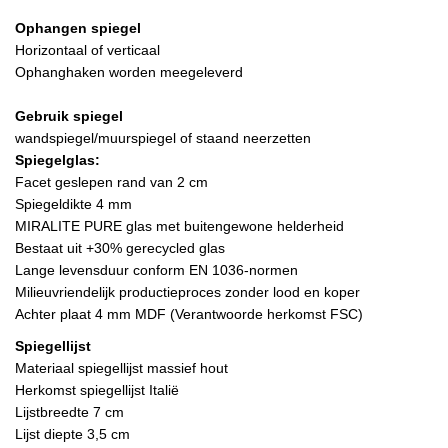
Ophangen spiegel
Horizontaal of verticaal
Ophanghaken worden meegeleverd
Gebruik spiegel
wandspiegel/muurspiegel of staand neerzetten
Spiegelglas:
Facet geslepen rand van 2 cm
Spiegeldikte 4 mm
MIRALITE PURE glas met buitengewone helderheid
Bestaat uit +30% gerecycled glas
Lange levensduur conform EN 1036-normen
Milieuvriendelijk productieproces zonder lood en koper
Achter plaat 4 mm MDF (Verantwoorde herkomst FSC)
Spiegellijst
Materiaal spiegellijst massief hout
Herkomst spiegellijst Italië
Lijstbreedte 7 cm
Lijst diepte 3,5 cm