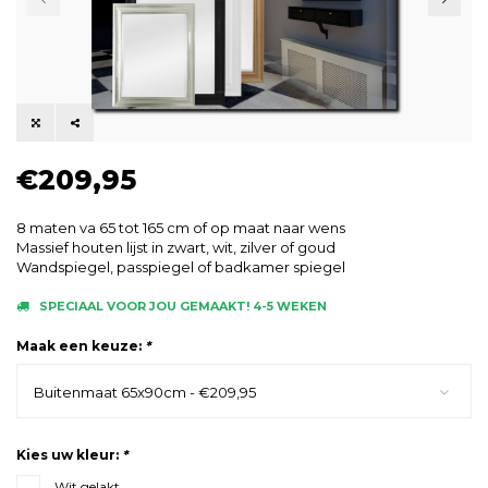
€209,95
8 maten va 65 tot 165 cm of op maat naar wens
Massief houten lijst in zwart, wit, zilver of goud
Wandspiegel, passpiegel of badkamer spiegel
SPECIAAL VOOR JOU GEMAAKT! 4-5 WEKEN
Maak een keuze:
*
Buitenmaat 65x90cm - €209,95
Kies uw kleur:
*
Wit gelakt