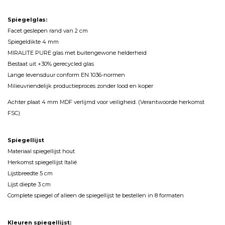
Spiegelglas:
Facet geslepen rand van 2 cm
Spiegeldikte 4 mm
MIRALITE PURE glas met buitengewone helderheid
Bestaat uit +30% gerecycled glas
Lange levensduur conform EN 1036-normen
Milieuvriendelijk productieproces zonder lood en koper
Achter plaat 4 mm MDF verlijmd voor veiligheid. (Verantwoorde herkomst
FSC)
Spiegellijst
Materiaal spiegellijst hout
Herkomst spiegellijst Italië
Lijstbreedte 5 cm
Lijst diepte 3 cm
Complete spiegel of alleen de spiegellijst te bestellen in 8 formaten
Kleuren spiegellijst: