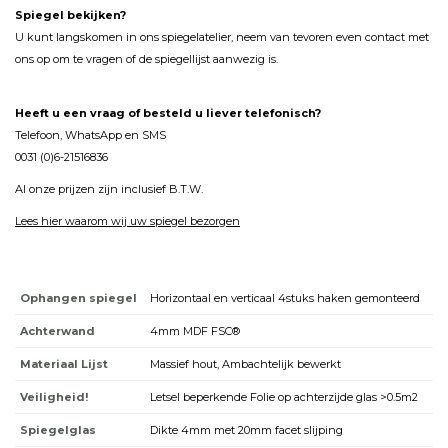
Spiegel bekijken?
U kunt langskomen in ons spiegelatelier, neem van tevoren even contact met
ons op om te vragen of de spiegellijst aanwezig is.
Heeft u een vraag of besteld u liever telefonisch?
Telefoon, WhatsApp en SMS
0031 (0)6-21516836
Al onze prijzen zijn inclusief B.T.W.
Lees hier waarom wij uw spiegel bezorgen
Ophangen spiegel
Horizontaal en verticaal 4stuks haken gemonteerd
Achterwand
4mm MDF FSC®
Materiaal Lijst
Massief hout, Ambachtelijk bewerkt
Veiligheid!
Letsel beperkende Folie op achterzijde glas >0.5m2
Spiegelglas
Dikte 4mm met 20mm facet slijping