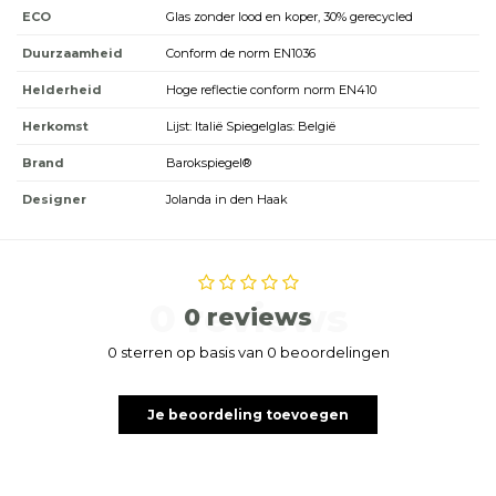
ECO
Glas zonder lood en koper, 30% gerecycled
Duurzaamheid
Conform de norm EN1036
Helderheid
Hoge reflectie conform norm EN410
Herkomst
Lijst: Italië Spiegelglas: België
Brand
Barokspiegel®
Designer
Jolanda in den Haak
0 reviews
0 reviews
0 sterren op basis van 0 beoordelingen
Je beoordeling toevoegen