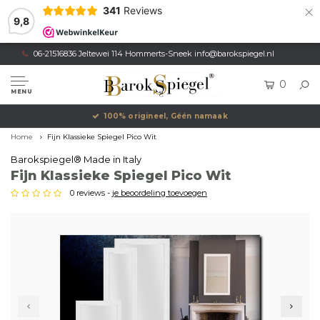
×
341
Reviews
9,8
06-21516836 Jeltewei 114 Hommerts-Sneek
info@barokspiegel.nl
0
MENU
100% origineel, Géén namaak
Home
Fijn Klassieke Spiegel Pico Wit
Barokspiegel® Made in Italy
Fijn Klassieke Spiegel Pico Wit
0 reviews -
je beoordeling toevoegen