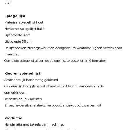
FSC)
Spiegellijst
Materiaal spiegellijst hout
Herkomst spiegellijst Italië
Lijstbreedte 9 cm
Lijst diepte 3,5 cm
De lijsthoeken zijn afgewerkt en doorgekleurd waardoor u geen versteknaad
meer ziet.
Complete spiegel of alleen de spiegellijst te bestellen in 9 formaten
Kleuren spiegellijst:
Ambachtelijk handmatig gekleurd
Gekleurd in hoogglans wit of mat wit, dit kunt u aangeven in de
opmerkingen.
Te bestellen in 7 kleuren
Zilver, helderzilver, antiekzilver, goud, antiekgoud, zwart en wit
Productie:
Handmatig met behulp van machines