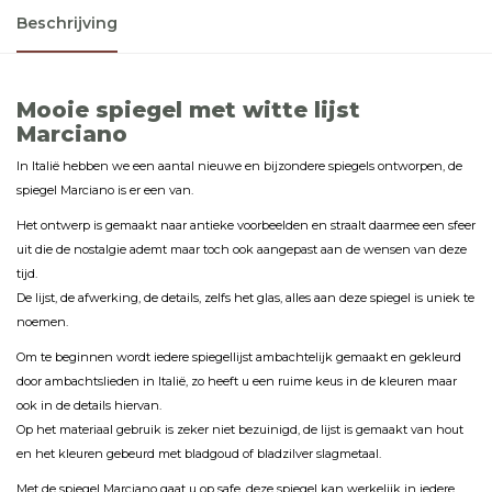
Beschrijving
Mooie spiegel met witte lijst
Marciano
In Italië hebben we een aantal nieuwe en bijzondere spiegels ontworpen, de
spiegel Marciano is er een van.
Het ontwerp is gemaakt naar antieke voorbeelden en straalt daarmee een sfeer
uit die de nostalgie ademt maar toch ook aangepast aan de wensen van deze
tijd.
De lijst, de afwerking, de details, zelfs het glas, alles aan deze spiegel is uniek te
noemen.
Om te beginnen wordt iedere spiegellijst ambachtelijk gemaakt en gekleurd
door ambachtslieden in Italië, zo heeft u een ruime keus in de kleuren maar
ook in de details hiervan.
Op het materiaal gebruik is zeker niet bezuinigd, de lijst is gemaakt van hout
en het kleuren gebeurd met bladgoud of bladzilver slagmetaal.
Met de spiegel Marciano gaat u op safe, deze spiegel kan werkelijk in iedere