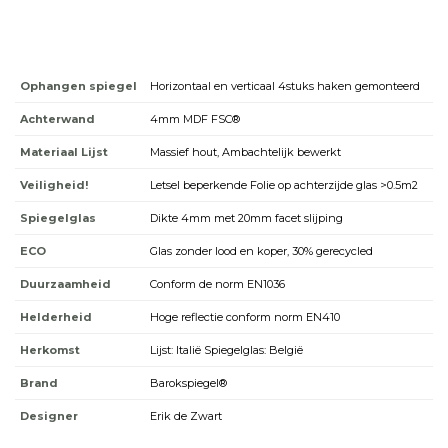
Ophangen spiegel
Horizontaal en verticaal 4stuks haken gemonteerd
Achterwand
4mm MDF FSC®
Materiaal Lijst
Massief hout, Ambachtelijk bewerkt
Veiligheid!
Letsel beperkende Folie op achterzijde glas >0.5m2
Spiegelglas
Dikte 4mm met 20mm facet slijping
ECO
Glas zonder lood en koper, 30% gerecycled
Duurzaamheid
Conform de norm EN1036
Helderheid
Hoge reflectie conform norm EN410
Herkomst
Lijst: Italië Spiegelglas: België
Brand
Barokspiegel®
Designer
Erik de Zwart