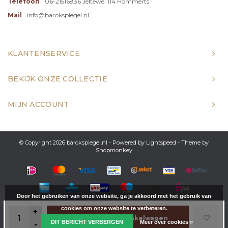
Telefoon
06-21516836 Jeltewei 114 Hommerts
Mail
info@barokspiegel.nl
KLANTENSERVICE
BEKIJK ONZE COLLECTIE
MIJN ACCOUNT
© Copyright 2026 barokspiegel.nl - Powered by
Lightspeed
- Theme by
Shopmonkey
Door het gebruiken van onze website, ga je akkoord met het gebruik van
cookies om onze website te verbeteren.
+
Toevoegen aan winkelwagen
DIT BERICHT VERBERGEN
Meer over cookies »
-