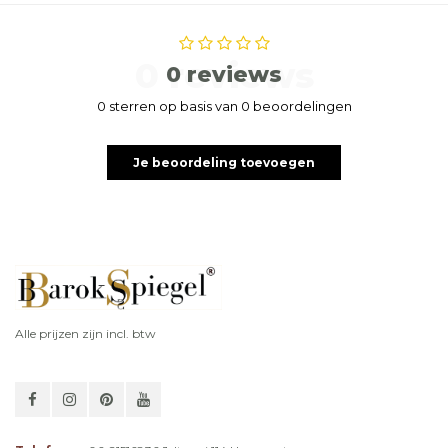
0 reviews
0 reviews
0 sterren op basis van 0 beoordelingen
Je beoordeling toevoegen
Alle prijzen zijn incl. btw