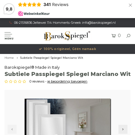
×
341
Reviews
9,8
06-21516836 Jeltewei 114 Hommerts-Sneek
info@barokspiegel.nl
0
MENU
100% origineel, Géén namaak
Home
Subtiele Passpiegel Spiegel Marciano Wit
Barokspiegel® Made in Italy
Subtiele Passpiegel Spiegel Marciano Wit
0 reviews -
je beoordeling toevoegen