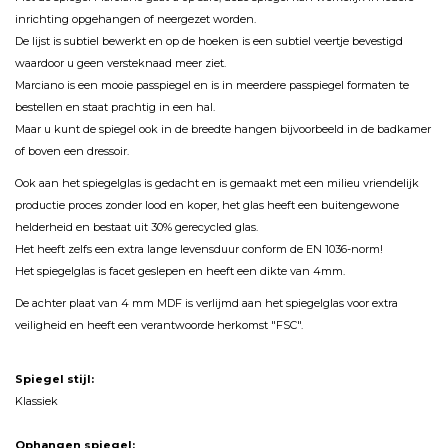
inrichting opgehangen of neergezet worden.
De lijst is subtiel bewerkt en op de hoeken is een subtiel veertje bevestigd
waardoor u geen versteknaad meer ziet.
Marciano is een mooie passpiegel en is in meerdere passpiegel formaten te
bestellen en staat prachtig in een hal.
Maar u kunt de spiegel ook in de breedte hangen bijvoorbeeld in de badkamer
of boven een dressoir.
Ook aan het spiegelglas is gedacht en is gemaakt met een milieu vriendelijk
productie proces zonder lood en koper, het glas heeft een buitengewone
helderheid en bestaat uit 30% gerecycled glas.
Het heeft zelfs een extra lange levensduur conform de EN 1036-norm!
Het spiegelglas is facet geslepen en heeft een dikte van 4mm.
De achter plaat van 4 mm MDF is verlijmd aan het spiegelglas voor extra
veiligheid en heeft een verantwoorde herkomst "FSC".
Spiegel stijl:
Klassiek
Ophangen spiegel: