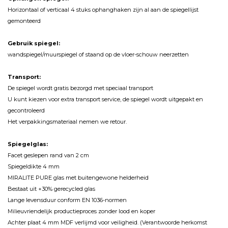
Horizontaal of verticaal 4 stuks ophanghaken zijn al aan de spiegellijst
gemonteerd
Gebruik spiegel:
wandspiegel/muurspiegel of staand op de vloer-schouw neerzetten
Transport:
De spiegel wordt gratis bezorgd met speciaal transport
U kunt kiezen voor extra transport service, de spiegel wordt uitgepakt en
gecontroleerd
Het verpakkingsmateriaal nemen we retour.
Spiegelglas:
Facet geslepen rand van 2 cm
Spiegeldikte 4 mm
MIRALITE PURE glas met buitengewone helderheid
Bestaat uit +30% gerecycled glas
Lange levensduur conform EN 1036-normen
Milieuvriendelijk productieproces zonder lood en koper
Achter plaat 4 mm MDF verlijmd voor veiligheid. (Verantwoorde herkomst