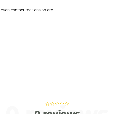
n even contact met ons op om
0 reviews
0 reviews