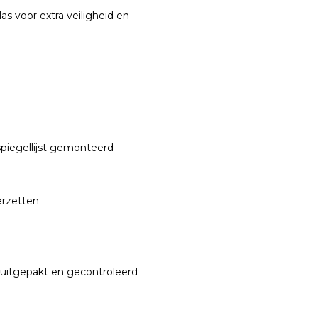
s voor extra veiligheid en
 spiegellijst gemonteerd
erzetten
t uitgepakt en gecontroleerd