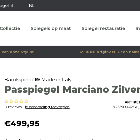
egel.nl
NL
Collectie
Spiegels op maat
Spiegel restauratie
In
s van onze Stylist
100% origineel, Géén nama
Barokspiegel® Made in Italy
Passpiegel Marciano Zilve
ARTIKE
0 reviews -
je beoordeling toevoegen
9.2559F0002SA_
€499,95