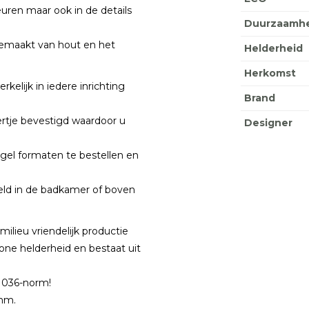
euren maar ook in de details
Duurzaamhe
s gemaakt van hout en het
Helderheid
Herkomst
kelijk in iedere inrichting
Brand
eertje bevestigd waardoor u
Designer
gel formaten te bestellen en
eld in de badkamer of boven
ilieu vriendelijk productie
one helderheid en bestaat uit
 1036-norm!
 4mm.