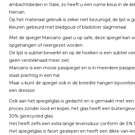
ambachtslieden in Italië, zo heeft u een ruime keus in de kl
hiervan.
Op het materiaal gebruik is zeker niet bezuinigd, de lijst i
kleuren gebeurd met bladgoud of bladzilver slagmetaal.
Met de spiegel Marciano gaat u op safe, deze spiegel kan wer
opgehangen of neergezet worden.
De lijst is subtiel bewerkt en op de hoeken is een subtiel v
geen versteknaad meer ziet.
Marciano is een mooie passpiegel en is in meerdere passpie
staat prachtig in een hal.
Maar u kunt de spiegel ook in de breedte hangen bijvoorbe
een dressoir.
Ook aan het spiegelglas is gedacht en is gemaakt met een m
proces zonder lood en koper, het glas heeft een buitengew
30% gerecycled glas.
Het heeft zelfs een extra lange levensduur conform de EN
Het spiegelglas is facet geslepen en heeft een dikte van