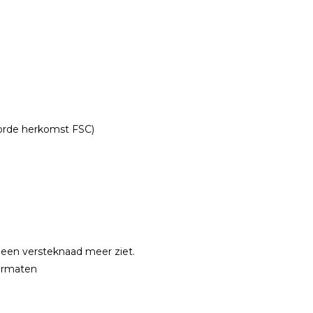
oorde herkomst FSC)
geen versteknaad meer ziet.
 formaten