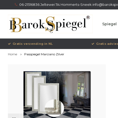
06-21516836 Jeltewei 114 Hommerts-Sneek
info@barokspi
Spiegel 
Gratis verzending in NL
Gratis advie
Home
Passpiegel Marciano Zilver