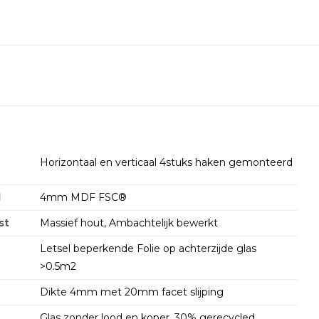
Horizontaal en verticaal 4stuks haken gemonteerd
d
4mm MDF FSC®
st
Massief hout, Ambachtelijk bewerkt
Letsel beperkende Folie op achterzijde glas
>0.5m2
Dikte 4mm met 20mm facet slijping
Glas zonder lood en koper, 30% gerecycled