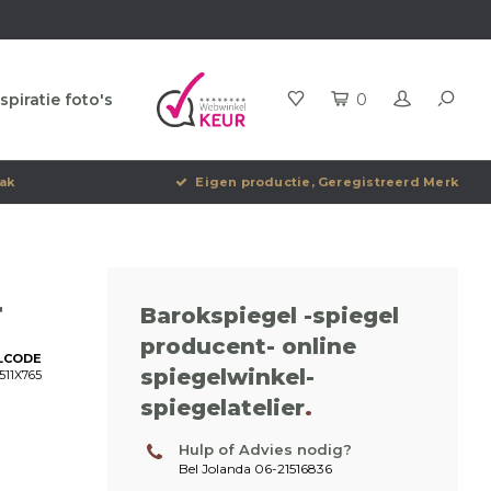
spiratie foto's
0
ak
Eigen productie, Geregistreerd Merk
r
Barokspiegel -spiegel
producent- online
LCODE
spiegelwinkel-
511X765
spiegelatelier
.
Hulp of Advies nodig?
Bel Jolanda 06-21516836