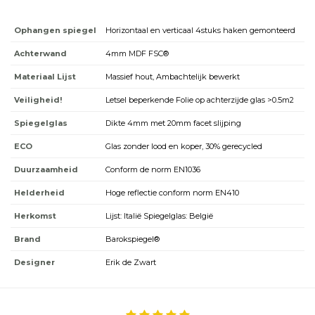
Ophangen spiegel
Horizontaal en verticaal 4stuks haken gemonteerd
Achterwand
4mm MDF FSC®
Materiaal Lijst
Massief hout, Ambachtelijk bewerkt
Veiligheid!
Letsel beperkende Folie op achterzijde glas >0.5m2
Spiegelglas
Dikte 4mm met 20mm facet slijping
ECO
Glas zonder lood en koper, 30% gerecycled
Duurzaamheid
Conform de norm EN1036
Helderheid
Hoge reflectie conform norm EN410
Herkomst
Lijst: Italië Spiegelglas: België
Brand
Barokspiegel®
Designer
Erik de Zwart