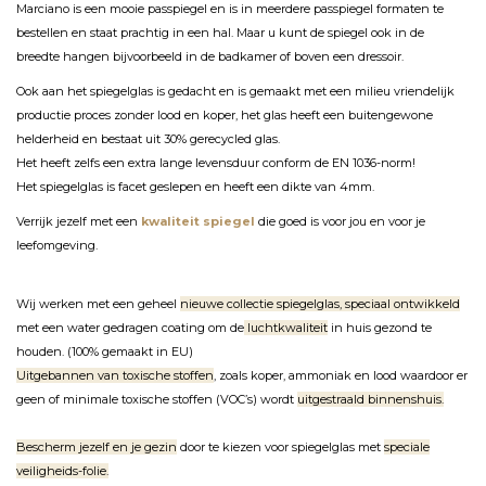
Marciano is een mooie passpiegel en is in meerdere passpiegel formaten te
bestellen en staat prachtig in een hal. Maar u kunt de spiegel ook in de
breedte hangen bijvoorbeeld in de badkamer of boven een dressoir.
Ook aan het spiegelglas is gedacht en is gemaakt met een milieu vriendelijk
productie proces zonder lood en koper, het glas heeft een buitengewone
helderheid en bestaat uit 30% gerecycled glas.
Het heeft zelfs een extra lange levensduur conform de EN 1036-norm!
Het spiegelglas is facet geslepen en heeft een dikte van 4mm.
Verrijk jezelf met een
kwaliteit spiegel
die goed is voor jou en voor je
leefomgeving.
Wij werken met een geheel
nieuwe collectie spiegelglas, speciaal ontwikkeld
met een water gedragen coating om de
luchtkwaliteit
in huis gezond te
houden. (100% gemaakt in EU)
Uitgebannen van toxische stoffen
, zoals koper, ammoniak en lood waardoor er
geen of minimale toxische stoffen (VOC’s) wordt
uitgestraald binnenshuis.
Bescherm jezelf en je gezin
door te kiezen voor spiegelglas met
speciale
veiligheids-folie.