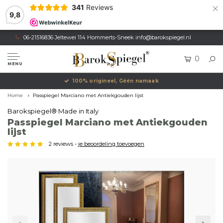
×
341
Reviews
9,8
06-21516836 Jeltewei 114 Hommerts-Sneek
info@barokspiegel.nl
0
MENU
100% origineel, Géén namaak
Home
Passpiegel Marciano met Antiekgouden lijst
Barokspiegel® Made in Italy
Passpiegel Marciano met Antiekgouden
lijst
2 reviews -
je beoordeling toevoegen