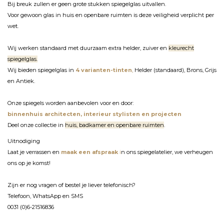
Bij breuk zullen er geen grote stukken spiegelglas uitvallen.
Voor gewoon glas in huis en openbare ruimten is deze veiligheid verplicht per
wet.
Wij werken standaard met duurzaam extra helder, zuiver en
kleurecht
spiegelglas.
Wij bieden spiegelglas in
4 varianten-tinten
,
Helder (standaard), Brons, Grijs
en Antiek.
Onze spiegels worden aanbevolen voor en door:
binnenhuis architecten, interieur stylisten en projecten
Deel onze collectie in
huis, badkamer en openbare ruimten
.
Uitnodiging
Laat je verrassen en
maak een afspraak
i
n ons spiegelatelier, we verheugen
ons op je komst!
Zijn er nog vragen of bestel je liever telefonisch?
Telefoon, WhatsApp en SMS
0031 (0)6-21516836