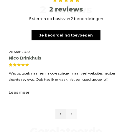
2 reviews
2 reviews
5 sterren op basis van 2 beoordelingen
Je beoordeling toevoegen
26 Mar 2023
Nico Brinkhuis
Was op zoek naar een mooie spiegel maar veel websites hebben
slechte reviews. Ook had ik er vaak niet een goed gevoel bij.
Bij Barokspiegel heb ik spiegel Marciano besteld van 77x168cm in de
Lees meer
kleur antiekgoud. Zij doen alleen in spiegels en restaureren dus
moet je er ook echt verstand van hebben, voor mij de specialist. De
levertijd was zoals vermeld op de website 5 weken.
Niets op aan te merken, goede communicatie en een prachtige
spiegel ontvangen van mooie kwaliteit.
Gerelateerde
Massief hout en je kan zien dat het door vakmensen is gemaakt en