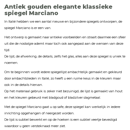
Antiek gouden elegante klassieke
spiegel Marciano
In Italië hebben we een aantal nieuwe en bijzondere spiegels ontworpen, de
spiegel Marciano is er een van.
Het ontwerp is gemaakt naar antieke voorbeelden en straalt daarmee een sfeer
uit die de nostalgie ademt maar toch ook aangepast aan de wensen van deze
tijd.
De lijst, de afwerking, de details, zelfs het glas, alles aan deze spiegel is uniek te
noemen.
Om te beginnen wordt iedere spiegellijst ambachtelijk gemaakt en gekleurd
door ambachtslieden in Italië, zo heeft u een ruime keus in de kleuren maar
ook in de details hiervan.
Op het materiaal gebruik is zeker niet bezuinigd, de lijst is gemaakt van hout
en het kleuren gebeurd met bladgoud of bladzilver slagmetaal.
Met de spiegel Marciano gaat u op safe, deze spiegel kan werkelijk in iedere
inrichting opgehangen of neergezet worden.
De lijst is subtiel bewerkt en op de hoeken is een subtiel veertje bevestigd
waardoor u geen versteknaad meer ziet.