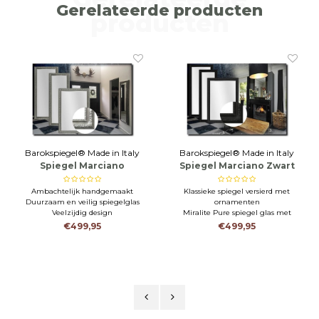
Gerelateerde producten
gekleurd.
producten
Ik zou iedereen aanbevelen hier een spiegel te kopen.
Barokspiegel® Made in Italy
Barokspiegel® Made in Italy
Spiegel Marciano
Spiegel Marciano Zwart
Antiekzilver
Ambachtelijk handgemaakt
Klassieke spiegel versierd met
Duurzaam en veilig spiegelglas
ornamenten
Veelzijdig design
Miralite Pure spiegel glas met
facet
€499,95
€499,95
Italiaans ontwerp