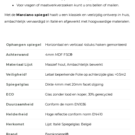
Voor vragen of maatwerkverzoeken kunt u ons bellen of mailen.
Met de
Marciano spiegel
haalt u een klassiek en veelzijdig ontwerp in huis,
ambachtelijk vervaardigd in Italië en afgewerkt met hoogwaardige materialen.
Ophangen spiegel
Horizontaal en verticaal 4stuks haken gemonteerd
Achterwand
4mm MDF FSC®
Materiaal Lijst
Massief hout, Ambachtelijk bewerkt
Veiligheid!
Letsel beperkende Folie op achterzijde glas >0.5m2
Spiegelglas
Dikte 4mm met 20mm facet slijping
ECO
Glas zonder lood en koper, 30% gerecycled
Duurzaamheid
Conform de norm EN1036
Helderheid
Hoge reflectie conform norm EN410
Herkomst
Lijst: Italië Spiegelglas: België
Brand
Barokspiegel®