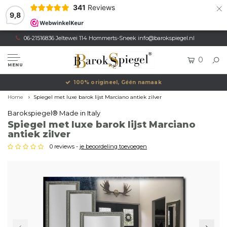
×
341
Reviews
9,8
06-21516836 Jeltewei 114 Hommerts-Sneek
info@barokspiegel.nl
0
MENU
100% origineel, Géén namaak
Home
Spiegel met luxe barok lijst Marciano antiek zilver
Barokspiegel® Made in Italy
Spiegel met luxe barok lijst Marciano
antiek zilver
0 reviews -
je beoordeling toevoegen