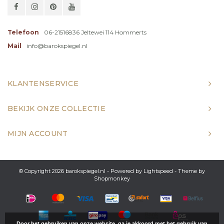
Telefoon
06-21516836 Jeltewei 114 Hommerts
Mail
info@barokspiegel.nl
KLANTENSERVICE
BEKIJK ONZE COLLECTIE
MIJN ACCOUNT
© Copyright 2026 barokspiegel.nl - Powered by
Lightspeed
- Theme by
Shopmonkey
Door het gebruiken van onze website, ga je akkoord met het gebruik van