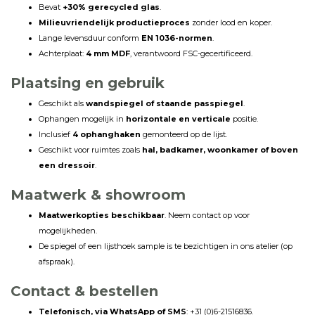
Bevat
+30% gerecycled glas
.
Milieuvriendelijk productieproces
zonder lood en koper.
Lange levensduur conform
EN 1036-normen
.
Achterplaat:
4 mm MDF
, verantwoord FSC-gecertificeerd.
Plaatsing en gebruik
Geschikt als
wandspiegel of staande passpiegel
.
Ophangen mogelijk in
horizontale en verticale
positie.
Inclusief
4 ophanghaken
gemonteerd op de lijst.
Geschikt voor ruimtes zoals
hal, badkamer, woonkamer of boven
een dressoir
.
Maatwerk & showroom
Maatwerkopties beschikbaar
. Neem contact op voor
mogelijkheden.
De spiegel of een lijsthoek sample is te bezichtigen in ons atelier (op
afspraak).
Contact & bestellen
Telefonisch, via WhatsApp of SMS
: +31 (0)6-21516836.