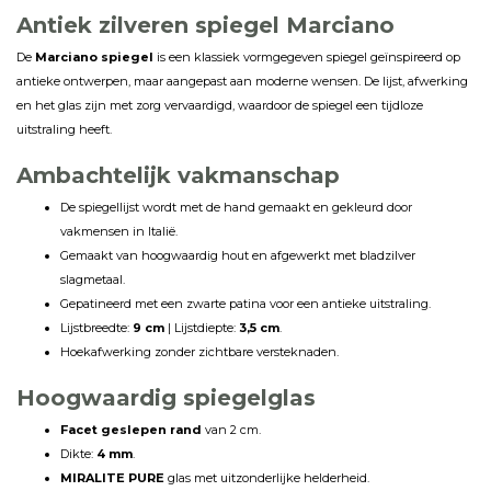
Antiek zilveren spiegel Marciano
De
Marciano spiegel
is een klassiek vormgegeven spiegel geïnspireerd op
antieke ontwerpen, maar aangepast aan moderne wensen. De lijst, afwerking
en het glas zijn met zorg vervaardigd, waardoor de spiegel een tijdloze
uitstraling heeft.
Ambachtelijk vakmanschap
De spiegellijst wordt met de hand gemaakt en gekleurd door
vakmensen in Italië.
Gemaakt van hoogwaardig hout en afgewerkt met bladzilver
slagmetaal.
Gepatineerd met een zwarte patina voor een antieke uitstraling.
Lijstbreedte:
9 cm
| Lijstdiepte:
3,5 cm
.
Hoekafwerking zonder zichtbare versteknaden.
Hoogwaardig spiegelglas
Facet geslepen rand
van 2 cm.
Dikte:
4 mm
.
MIRALITE PURE
glas met uitzonderlijke helderheid.