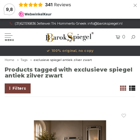
×
341
Reviews
9,8
(31)621516836 Jeltewei 114 Hommerts-Sneek
info@barokspiegel.nl
0
MENU
100% original, no copy
Home
Tags
exclusieve spiegel antiek zilver zwart
Products tagged with exclusieve spiegel
antiek zilver zwart
Filters