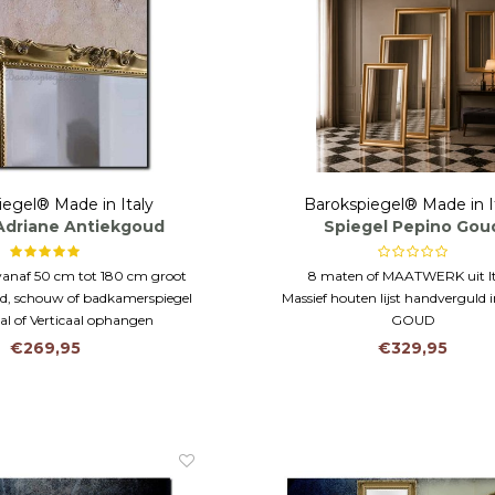
iegel® Made in Italy
Barokspiegel® Made in I
Adriane Antiekgoud
Spiegel Pepino Gou
vanaf 50 cm tot 180 cm groot
8 maten of MAATWERK uit It
nd, schouw of badkamerspiegel
Massief houten lijst handverguld 
al of Verticaal ophangen
GOUD
Duurzaam eco VEILIGHEIDSGLAS 
€269,95
€329,95