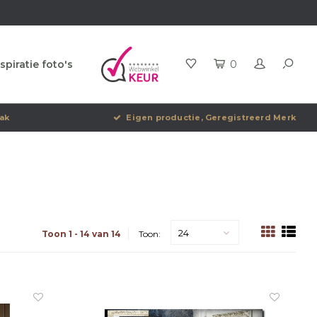
spiratie foto's
0
ak
Eigen productie, Geregistreerd Merk
24
Toon 1 - 14 van 14
Toon: