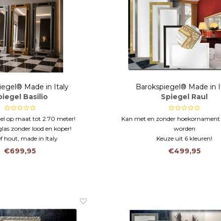
iegel® Made in Italy
Barokspiegel® Made in I
iegel Basilio
Spiegel Raul
el op maat tot 2.70 meter!
Kan met en zonder hoekornamen
glas zonder lood en koper!
worden
f hout, made in Italy
Keuze uit 6 kleuren!
Italiaans maatwerk
€699,95
€499,95