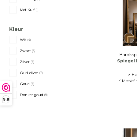
Met Kuif
(1)
Kleur
Wit
(4)
Zwart
(6)
Baroksp
Spiegel
Zilver
(7)
Oud zilver
(7)
✓ Ha
✓ Massief 
Goud
(7)
✓ Volled
Donker goud
(8)
9,8