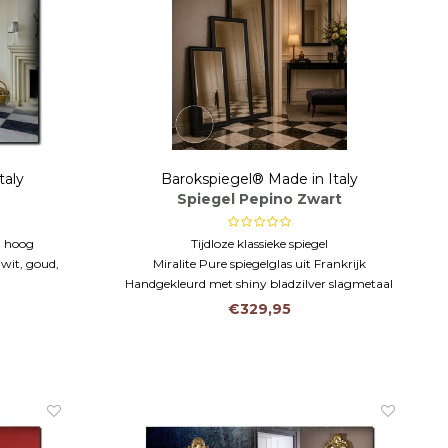
taly
Barokspiegel® Made in Italy
Spiegel Pepino Zwart
m hoog
Tijdloze klassieke spiegel
 wit, goud,
Miralite Pure spiegelglas uit Frankrijk
Handgekleurd met shiny bladzilver slagmetaal
merspiegel
€329,95