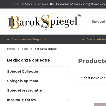
06-21516836 Jeltewei 114 Hommerts-Sneek
info@barokspi
Spiegel 
Gratis verzending in NL
Gratis advie
Home
Tags
italiaanse spiegel
Producte
Bekijk onze collectie
Spiegel Collectie
Meest bekeken
Spiegels op maat
Spiegel restauratie
Inspiratie foto's