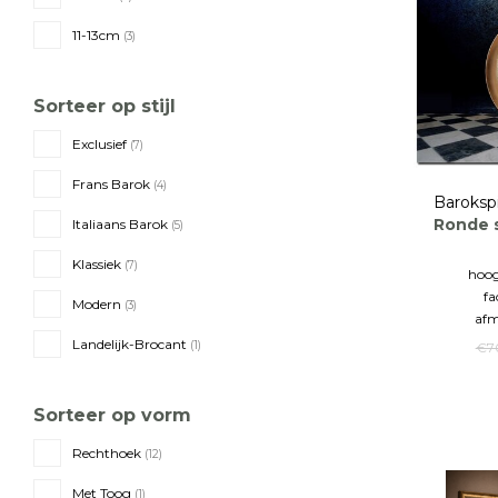
11-13cm
(3)
Sorteer op stijl
Exclusief
(7)
Frans Barok
(4)
Baroksp
Ronde s
Italiaans Barok
(5)
Klassiek
(7)
hoog
fa
Modern
(3)
afm
Landelijk-Brocant
(1)
€7
Sorteer op vorm
Rechthoek
(12)
Met Toog
(1)