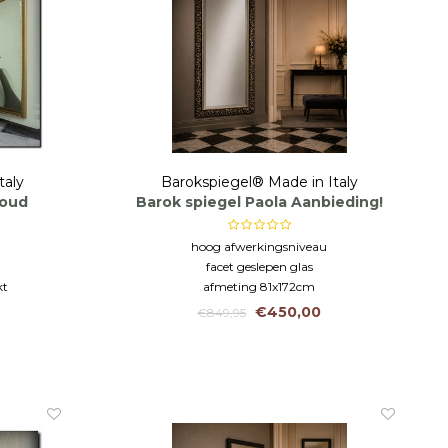
taly
Barokspiegel® Made in Italy
goud
Barok spiegel Paola Aanbieding!
hoog afwerkingsniveau
facet geslepen glas
kt
afmeting 81x172cm
€450,00
€849,95