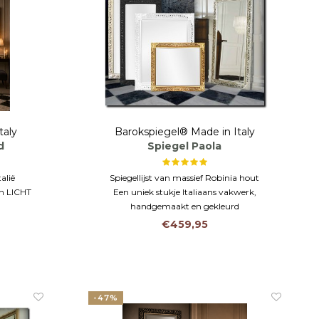
taly
Barokspiegel® Made in Italy
d
Spiegel Paola
alië
Spiegellijst van massief Robinia hout
in LICHT
Een uniek stukje Italiaans vakwerk,
handgemaakt en gekleurd
met facet
Kan op maat met of zonder hoek ornamenten
€459,95
gemaakt worden
-47%