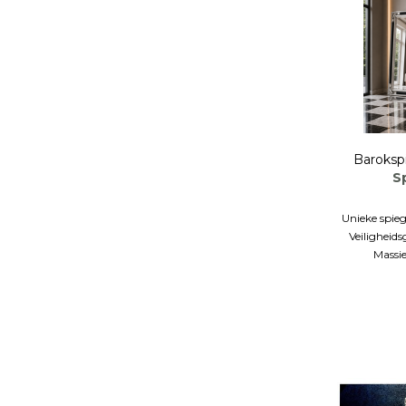
Baroksp
Sp
Unieke spieg
Veiligheids
Massie