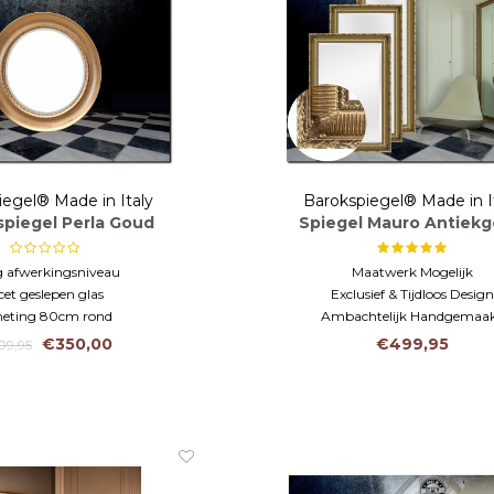
iegel® Made in Italy
Barokspiegel® Made in I
piegel Perla Goud
Spiegel Mauro Antiek
Aanbieding!
 afwerkingsniveau
Maatwerk Mogelijk
cet geslepen glas
Exclusief & Tijdloos Design
eting 80cm rond
Ambachtelijk Handgemaa
€350,00
€499,95
09,95