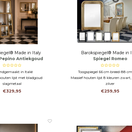
iegel® Made in Italy
Barokspiegel® Made in I
 Pepino Antiekgoud
Spiegel Romeo
ndgemaakt in Italië
Toogspiegel 66 cm breed-88 c
houten lijst met bladgoud
Massief houten lijst 8 kleuren zwart,
slagmetaal
zilver
ig op maat verkrijgbaar
Landelijke Schouwspiegel of badka
€329,95
€259,95