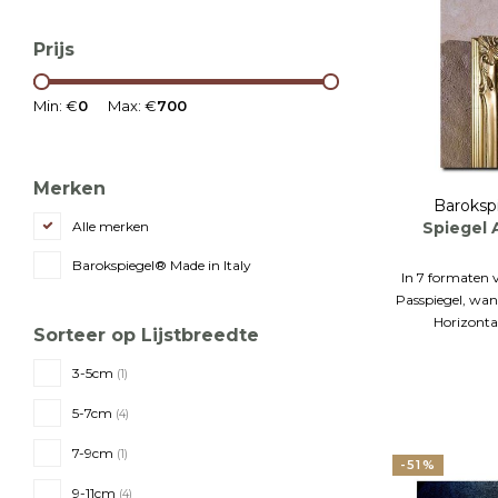
Prijs
Min: €
0
Max: €
700
Merken
Baroksp
Spiegel 
Alle merken
Barokspiegel® Made in Italy
In 7 formaten 
Passpiegel, wa
Horizonta
Sorteer op Lijstbreedte
3-5cm
(1)
5-7cm
(4)
7-9cm
(1)
-51%
9-11cm
(4)