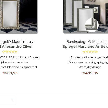
iegel® Made in Italy
Barokspiegel® Made in I
 Allesandro Zilver
Spiegel Marciano Antiek
f 109x209 cm hoog of breed
Ambachtelijk handgemaa
lijst met ornamenten
Duurzaam en veilig spiegelg
 met bladzilver slagmetaal
Veelzijdig design
€569,95
€499,95