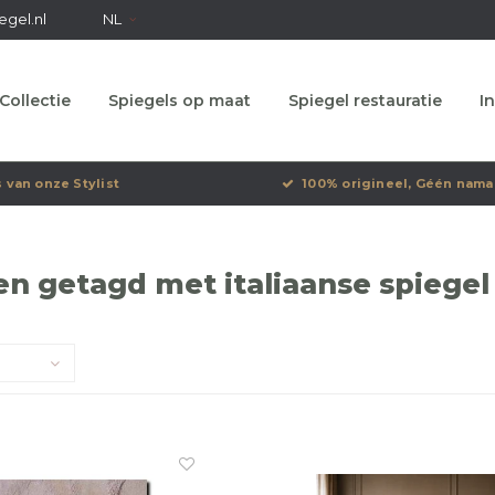
egel.nl
NL
Collectie
Spiegels op maat
Spiegel restauratie
In
s van onze Stylist
100% origineel, Géén nama
n getagd met italiaanse spiegel