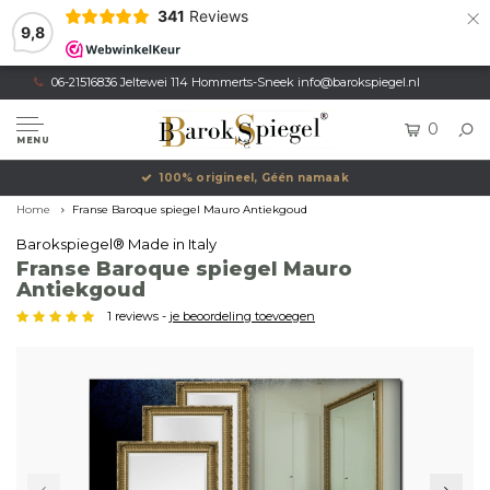
×
341
Reviews
9,8
06-21516836 Jeltewei 114 Hommerts-Sneek
info@barokspiegel.nl
0
MENU
100% origineel, Géén namaak
Home
Franse Baroque spiegel Mauro Antiekgoud
Barokspiegel® Made in Italy
Franse Baroque spiegel Mauro
Antiekgoud
1 reviews -
je beoordeling toevoegen