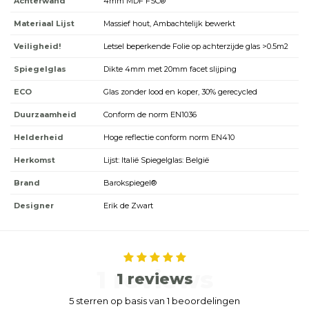
Achterwand
4mm MDF FSC®
Materiaal Lijst
Massief hout, Ambachtelijk bewerkt
Veiligheid!
Letsel beperkende Folie op achterzijde glas >0.5m2
Spiegelglas
Dikte 4mm met 20mm facet slijping
ECO
Glas zonder lood en koper, 30% gerecycled
Duurzaamheid
Conform de norm EN1036
Helderheid
Hoge reflectie conform norm EN410
Herkomst
Lijst: Italië Spiegelglas: België
Brand
Barokspiegel®
Designer
Erik de Zwart
1 reviews
1 reviews
5 sterren op basis van 1 beoordelingen