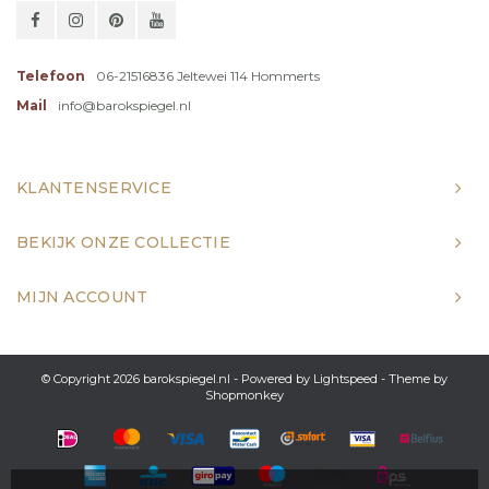
Telefoon
06-21516836 Jeltewei 114 Hommerts
Mail
info@barokspiegel.nl
KLANTENSERVICE
BEKIJK ONZE COLLECTIE
MIJN ACCOUNT
© Copyright 2026 barokspiegel.nl - Powered by
Lightspeed
- Theme by
Shopmonkey