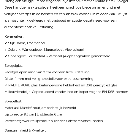
Breng een vleugje Franse elegantie in je interieur met de Mauro Barok Spiegel.
Deze handgemaakte spiegel heeft een prachtige brede ornamentlijst met
verfijnde veertjes in de hoeken en een klassiek cannelure middenvlak. De lijst
is ambachtelijk gekleurd met bladgoud en subtiel gepatineerd voor een
authentieke antieke uitstraling.
Kenmerken:
✔ Stijl: Barok, Traditioneel
✔ Gebruik: Wandspiegel, Muurspiegel, Vloerspiegel
✔ Ophangen: Horizontaal & Verticaal (4 ophanghaken gemonteerd)
Spiegelglas:
Facetgeslepen rand van 2 cm voor een luxe uitstraling
Dikte: 4 mm met veiligheidsfolie voor extra bescherming
MIRALITE PURE glas: buitengewone helderheid en 30% gerecycled glas
Milieuvriendelijk: Geproduceerd zonder lood en koper volgens EN 1036-normen
Spiegellijst:
Materiaal: Massief hout, ambachtelijk bewerkt
Lijstbreedte: 9,5 cm | Lijstdiepte: 6 cm
Perfect afgewerkte lijsthoeken zonder zichtbare versteknaden
Duurzaamheid & Kwaliteit: