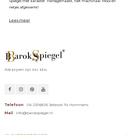
Spiegel met karakter. Handgemaakt, niet machinaal. Mooi en
netjes afgewerkt!
Goede service: De spiegel werd bij aflevering netjes uitgepakt en
Lees meer
gecontroleerd. Ook het verpakkingsmateriaal ging weer mee
terug.
Alle prijzen zijn incl. btw
Telefoon
06-21516836 Jeltewei 114 Hommerts
Mail
info@barokspiegel.nl