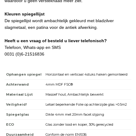
waardoor u geen versteknaad meer ziet.
Kleuren spiegellijst
De spiegellijst wordt ambachtelijk gekleurd met bladzilver
slagmetaal, een patina voor de antiek afwerking.
Heeft u een vraag of besteld u liever telefonisch?
Telefoon, Whats-app en SMS
0031 (0)6-21516836
Ophangen spiegel
Horizontaal en verticaal 4stuks haken gemonteerd
Achterwand
4mm MDF FSC®
Materiaal Lijst
Massief hout, Ambachtelijk bewerkt
Veiligheid!
Letsel beperkende Folie op achterzijde glas >0.5m2
Spiegelglas
Dikte 4mm met 20mm facet slijping
ECO
Glas zonder lood en koper, 30% gerecycled
Duurzaamheid
Conform de norm EN1036