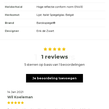
Helderheid
Hoge reflectie conform norm EN410
Herkomst
Lijst: Italië Spiegelglas: België
Brand
Barokspiegel®
Designer
Erik de Zwart
1 reviews
1 reviews
5 sterren op basis van 1 beoordelingen
Je beoordeling toevoegen
14 Jan 2021
Wil Koeleman