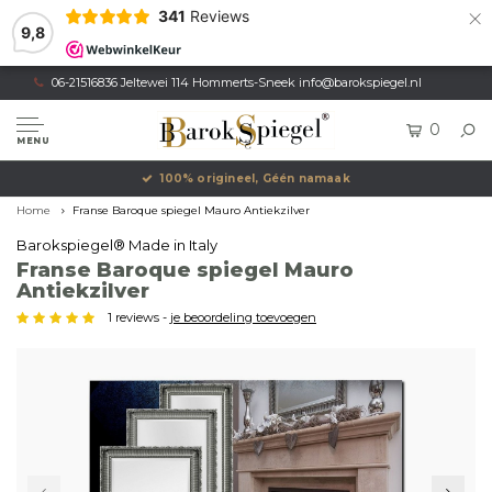
×
341
Reviews
9,8
06-21516836 Jeltewei 114 Hommerts-Sneek
info@barokspiegel.nl
0
MENU
100% origineel, Géén namaak
Home
Franse Baroque spiegel Mauro Antiekzilver
Barokspiegel® Made in Italy
Franse Baroque spiegel Mauro
Antiekzilver
1 reviews -
je beoordeling toevoegen