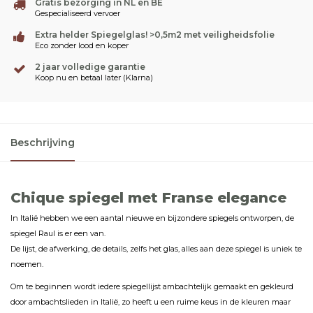
Gratis bezorging in NL en BE
Gespecialiseerd vervoer
Extra helder Spiegelglas! >0,5m2 met veiligheidsfolie
Eco zonder lood en koper
2 jaar volledige garantie
Koop nu en betaal later (Klarna)
Beschrijving
Chique spiegel met Franse elegance
In Italië hebben we een aantal nieuwe en bijzondere spiegels ontworpen, de
spiegel Raul is er een van.
De lijst, de afwerking, de details, zelfs het glas, alles aan deze spiegel is uniek te
noemen.
Om te beginnen wordt iedere spiegellijst ambachtelijk gemaakt en gekleurd
door ambachtslieden in Italië, zo heeft u een ruime keus in de kleuren maar