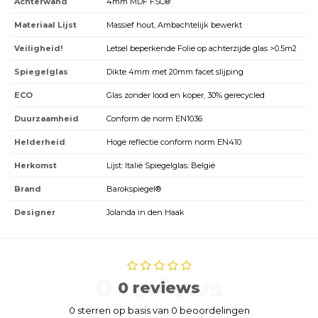
Achterwand
4mm MDF FSC®
Materiaal Lijst
Massief hout, Ambachtelijk bewerkt
Veiligheid!
Letsel beperkende Folie op achterzijde glas >0.5m2
Spiegelglas
Dikte 4mm met 20mm facet slijping
ECO
Glas zonder lood en koper, 30% gerecycled
Duurzaamheid
Conform de norm EN1036
Helderheid
Hoge reflectie conform norm EN410
Herkomst
Lijst: Italië Spiegelglas: België
Brand
Barokspiegel®
Designer
Jolanda in den Haak
0 reviews
0 reviews
0 sterren op basis van 0 beoordelingen