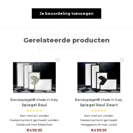
Je beoordeling toevoegen
Gerelateerde
Gerelateerde producten
producten
Barokspiegel® Made in Italy
Barokspiegel® Made in Italy
Spiegel Raul
Spiegel Raul Zwart
Antiekzilver
Kan met en zonder
Kan met en zonder
hoekornament gemaakt worden
hoekornament gemaakt
Gekleurd met bladzilver
Hoogglans of mat zwart
slagmetaal
Italiaans maatwerk
€499,95
€499,95