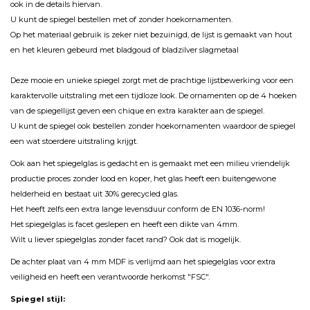
ook in de details hiervan.
U kunt de spiegel bestellen met of zonder hoekornamenten.
Op het materiaal gebruik is zeker niet bezuinigd, de lijst is gemaakt van hout
en het kleuren gebeurd met bladgoud of bladzilver slagmetaal
Deze mooie en unieke spiegel zorgt met de prachtige lijstbewerking voor een
karaktervolle uitstraling met een tijdloze look. De ornamenten op de 4 hoeken
van de spiegellijst geven een chique en extra karakter aan de spiegel.
U kunt de spiegel ook bestellen zonder hoekornamenten waardoor de spiegel
een wat stoerdere uitstraling krijgt.
Ook aan het spiegelglas is gedacht en is gemaakt met een milieu vriendelijk
productie proces zonder lood en koper, het glas heeft een buitengewone
helderheid en bestaat uit 30% gerecycled glas.
Het heeft zelfs een extra lange levensduur conform de EN 1036-norm!
Het spiegelglas is facet geslepen en heeft een dikte van 4mm.
Wilt u liever spiegelglas zonder facet rand? Ook dat is mogelijk.
De achter plaat van 4 mm MDF is verlijmd aan het spiegelglas voor extra
veiligheid en heeft een verantwoorde herkomst "FSC".
Spiegel stijl: