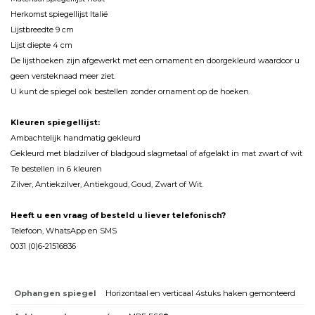
Herkomst spiegellijst Italië
Lijstbreedte 9 cm
Lijst diepte 4 cm
De lijsthoeken zijn afgewerkt met een ornament en doorgekleurd waardoor u
geen versteknaad meer ziet.
U kunt de spiegel ook bestellen zonder ornament op de hoeken.
Kleuren spiegellijst:
Ambachtelijk handmatig gekleurd
Gekleurd met bladzilver of bladgoud slagmetaal of afgelakt in mat zwart of wit
Te bestellen in 6 kleuren
Zilver, Antiekzilver, Antiekgoud, Goud, Zwart of Wit.
Heeft u een vraag of besteld u liever telefonisch?
Telefoon, WhatsApp en SMS
0031 (0)6-21516836
Ophangen spiegel
Horizontaal en verticaal 4stuks haken gemonteerd