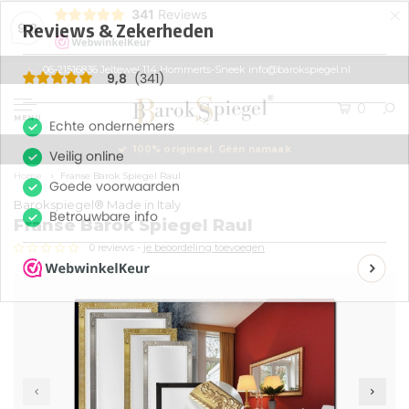
×
341
Reviews
9,8
06-21516836 Jeltewei 114 Hommerts-Sneek
info@barokspiegel.nl
0
MENU
Eigen productie, Geregistreerd Merk
Home
Franse Barok Spiegel Raul
Barokspiegel® Made in Italy
Franse Barok Spiegel Raul
0 reviews -
je beoordeling toevoegen