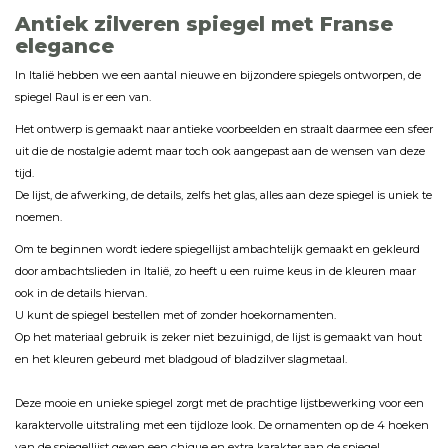
Antiek zilveren spiegel met Franse
elegance
In Italië hebben we een aantal nieuwe en bijzondere spiegels ontworpen, de
spiegel Raul is er een van.
Het ontwerp is gemaakt naar antieke voorbeelden en straalt daarmee een sfeer
uit die de nostalgie ademt maar toch ook aangepast aan de wensen van deze
tijd.
De lijst, de afwerking, de details, zelfs het glas, alles aan deze spiegel is uniek te
noemen.
Om te beginnen wordt iedere spiegellijst ambachtelijk gemaakt en gekleurd
door ambachtslieden in Italië, zo heeft u een ruime keus in de kleuren maar
ook in de details hiervan.
U kunt de spiegel bestellen met of zonder hoekornamenten.
Op het materiaal gebruik is zeker niet bezuinigd, de lijst is gemaakt van hout
en het kleuren gebeurd met bladgoud of bladzilver slagmetaal.
Deze mooie en unieke spiegel zorgt met de prachtige lijstbewerking voor een
karaktervolle uitstraling met een tijdloze look. De ornamenten op de 4 hoeken
van de spiegellijst geven een chique en extra karakter aan de spiegel.