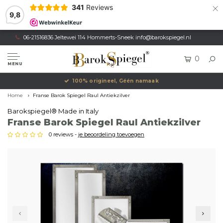
×
341
Reviews
9,8
06-21516836 Jeltewei 114 Hommerts-Sneek
info@barokspiegel.nl
0
MENU
100% origineel, Géén namaak
Home
Franse Barok Spiegel Raul Antiekzilver
Barokspiegel® Made in Italy
Franse Barok Spiegel Raul Antiekzilver
0 reviews -
je beoordeling toevoegen