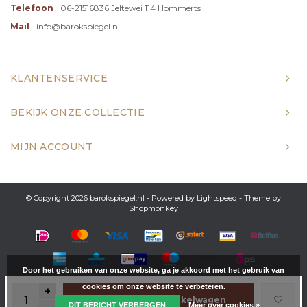
Telefoon
06-21516836 Jeltewei 114 Hommerts
Mail
info@barokspiegel.nl
KLANTENSERVICE
BEKIJK ONZE COLLECTIE
MIJN ACCOUNT
© Copyright 2026 barokspiegel.nl - Powered by
Lightspeed
- Theme by
Shopmonkey
Door het gebruiken van onze website, ga je akkoord met het gebruik van
cookies om onze website te verbeteren.
+
Toevoegen aan winkelwagen
DIT BERICHT VERBERGEN
Meer over cookies »