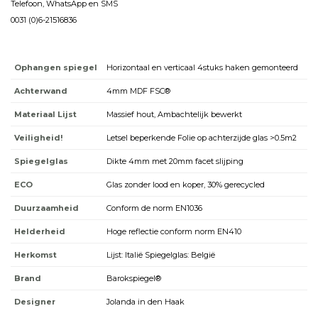
Telefoon, WhatsApp en SMS
0031 (0)6-21516836
Ophangen spiegel
Horizontaal en verticaal 4stuks haken gemonteerd
Achterwand
4mm MDF FSC®
Materiaal Lijst
Massief hout, Ambachtelijk bewerkt
Veiligheid!
Letsel beperkende Folie op achterzijde glas >0.5m2
Spiegelglas
Dikte 4mm met 20mm facet slijping
ECO
Glas zonder lood en koper, 30% gerecycled
Duurzaamheid
Conform de norm EN1036
Helderheid
Hoge reflectie conform norm EN410
Herkomst
Lijst: Italië Spiegelglas: België
Brand
Barokspiegel®
Designer
Jolanda in den Haak