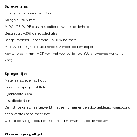
Spiegelglas
Facet geslepen rand van 2 cm
Spiegeldikte 4 mm
MIRALITE PURE glas met buitengewone helderheid
Bestaat uit +30% gerecycled glas
Lange levensduur conform EN 1036-normen
Milieuvriendelijk productieproces zonder lood en koper
Achter plaat 4 mm MDF verlijmd voor veiligheid. (Verantwoorde herkomst
FSC)
Spiegellijst
Materiaal spiegellijst hout
Herkomst spiegellijst Italië
Lijstbreedte 9 cm
Lijst diepte 4 cm
De lijsthoeken zijn afgewerkt met een ornament en doorgekleurd waardoor u
geen versteknaad meer ziet.
U kunt de spiegel ook bestellen zonder ornament op de hoeken.
Kleuren spiegellijst: