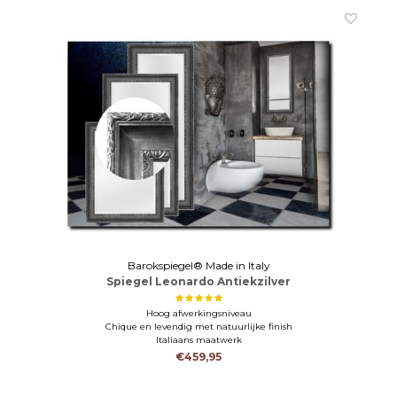
Barokspiegel® Made in Italy
Spiegel Leonardo Antiekzilver
Hoog afwerkingsniveau
Chique en levendig met natuurlijke finish
Italiaans maatwerk
€459,95