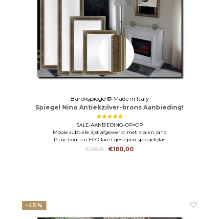
Barokspiegel® Made in Italy
Spiegel Nino Antiekzilver-brons Aanbieding!
SALE-AANBIEDING-OP=OP
Mooie subtiele lijst afgewerkt met kralen rand
Puur hout en ECO facet geslepen spiegelglas
€160,00
€289,95
-45%