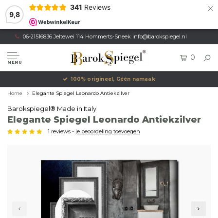
×
341
Reviews
9,8
06-21516836 Jeltewei 114 Hommerts-Sneek
info@barokspiegel.nl
0
MENU
100% origineel, Géén namaak
Home
Elegante Spiegel Leonardo Antiekzilver
Barokspiegel® Made in Italy
Elegante Spiegel Leonardo Antiekzilver
1 reviews -
je beoordeling toevoegen