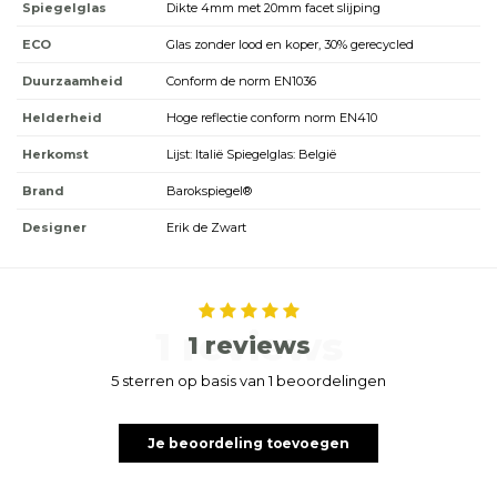
Spiegelglas
Dikte 4mm met 20mm facet slijping
ECO
Glas zonder lood en koper, 30% gerecycled
Duurzaamheid
Conform de norm EN1036
Helderheid
Hoge reflectie conform norm EN410
Herkomst
Lijst: Italië Spiegelglas: België
Brand
Barokspiegel®
Designer
Erik de Zwart
1 reviews
1 reviews
5 sterren op basis van 1 beoordelingen
Je beoordeling toevoegen