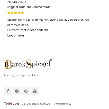
20 Apr 2020
Ingrid van de Pieteman
Spiegel op maat laten maken, zeer goed advies en prettige
communicatie.
Er wordt met je mee gedacht.
Mooi spiegelglas en een mooie lijst van goede kwaliteit.
Lees meer
Echt een uniek bedrijf en zeker een aanrader.
Alle prijzen zijn incl. btw
Telefoon
06-21516836 Jeltewei 114 Hommerts