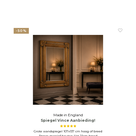
-50%
Made in England
Spiegel Vince Aanbieding!
Grote wandspiegel 107x137 cm hoog of breed
Stoere massief houten lijst 21cm breed