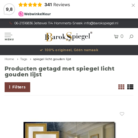
×
341
Reviews
9,8
06-21516836 Jeltewei 114 Hommerts-Sneek
info@barokspiegel.nl
0
MENU
100% origineel, Géén namaak
Home
Tags
spiegel licht gouden lijst
Producten getagd met spiegel licht
gouden lijst
Filters