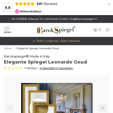
×
341
Reviews
9,8
06-21516836 Jeltewei 114 Hommerts-Sneek
info@barokspiegel.nl
0
MENU
100% origineel, Géén namaak
Home
Elegante Spiegel Leonardo Goud
Barokspiegel® Made in Italy
Elegante Spiegel Leonardo Goud
0 reviews -
je beoordeling toevoegen