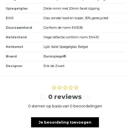
Spiegelglas
Dikte 4mm met 20mm facet slijping
ECO
Glas zonder lood en koper, 30% gerecycled
Duurzaamheid
Conform de norm EN1036
Helderheid
Hoge reflectie conform norm EN410
Herkomst
Lijst: Italië Spiegelglas: België
Brand
Barokspiegel®
Designer
Erik de Zwart
0 reviews
0 reviews
0 sterren op basis van 0 beoordelingen
Je beoordeling toevoegen