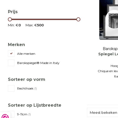
Prijs
Min: €
0
Max: €
500
Merken
Baroksp
Spiegel L
Alle merken
Barokspiegel® Made in Italy
Hoog
Chique en lev
It
Sorteer op vorm
Rechthoek
(1)
Sorteer op Lijstbreedte
Meest bekeken
9-11cm
(1)