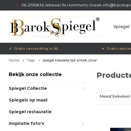
06-21516836 Jeltewei 114 Hommerts-Sneek
info@barokspi
Spiegel 
Gratis verzending in NL
Gratis advie
Home
Tags
spiegel klassieke lijst antiek zilver
Producte
Bekijk onze collectie
Spiegel Collectie
Meest bekeken
Spiegels op maat
Spiegel restauratie
Inspiratie foto's