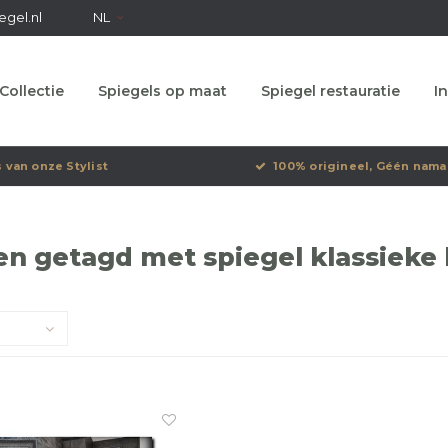
egel.nl
NL
Collectie
Spiegels op maat
Spiegel restauratie
In
s van onze Stylist
100% origineel, Géén nama
n getagd met spiegel klassieke li