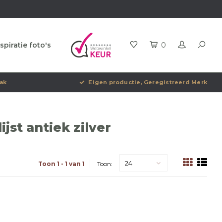
spiratie foto's
0
ak
Eigen productie, Geregistreerd Merk
jst antiek zilver
24
Toon 1 - 1 van 1
Toon: