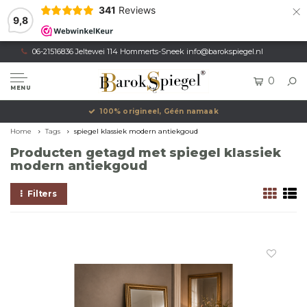
×
341
Reviews
9,8
06-21516836 Jeltewei 114 Hommerts-Sneek
info@barokspiegel.nl
0
MENU
100% origineel, Géén namaak
Home
Tags
spiegel klassiek modern antiekgoud
Producten getagd met spiegel klassiek
modern antiekgoud
Filters