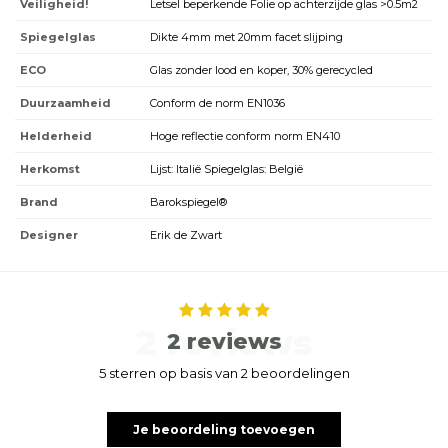
Veiligheid!
Letsel beperkende Folie op achterzijde glas >0.5m2
Spiegelglas
Dikte 4mm met 20mm facet slijping
ECO
Glas zonder lood en koper, 30% gerecycled
Duurzaamheid
Conform de norm EN1036
Helderheid
Hoge reflectie conform norm EN410
Herkomst
Lijst: Italië Spiegelglas: België
Brand
Barokspiegel®
Designer
Erik de Zwart
2 reviews
2 reviews
5 sterren op basis van 2 beoordelingen
Je beoordeling toevoegen