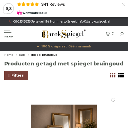
×
341
Reviews
9,8
06-21516836 Jeltewei 114 Hommerts-Sneek
info@barokspiegel.nl
0
MENU
100% origineel, Géén namaak
Home
Tags
spiegel bruingoud
Producten getagd met spiegel bruingoud
Filters