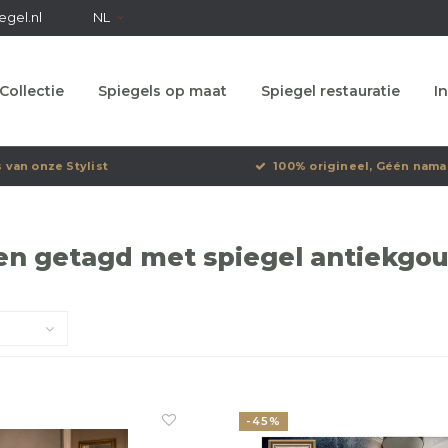
egel.nl
NL
Collectie
Spiegels op maat
Spiegel restauratie
In
s van onze Stylist
100% origineel, Géén nama
en getagd met spiegel antiekgo
-45%