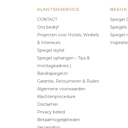
KLANTENSERVICE
BEKIJK
CONTACT
Spiegel C
Ons bedrijf
Spiegels
Projecten voor Hotels, Winkels
Spiegel r
& Interieurs
Inspiratie
Spiegel stylist
Spiegel ophangen – Tips &
montageadvies |
Barokspiegel.nl
Garantie, Retourneren & Ruilen
Algemene voorwaarden
Klachtenprocedure
Disclaimer
Privacy beleid
Betaalmogelijkheden
Verzending