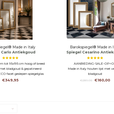
iegel® Made in Italy
Barokspiegel® Made in I
 Carlo Antiekgoud
Spiegel Cesarino Antie
Aanbieding!
m tot 95x195 cm hoog of breed
AANBIEDING-SALE-OP=
met bladgoud & gepatineerd
Made in Italy houten lijst met v
O facet geslepen spiegelglas
bladgoud
Wand, hal, schouw of badkamer s
€349,95
€160,00
€289,95
passpiegel