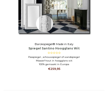
Barokspiegel® Made in Italy
Spiegel Santino Hoogglans Wit
Passpiegel , schouwspiegel of wandspiegel
Massief hout in hoogglans wit
100% gemaakt in Europa
€259,95