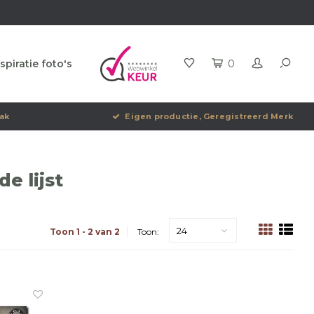
spiratie foto's
0
ak
Eigen productie, Geregistreerd Merk
e lijst
24
Toon 1 - 2 van 2
Toon: