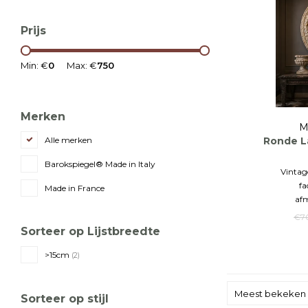
Prijs
Min: €
0
Max: €
750
Merken
M
Ronde L
Alle merken
Barokspiegel® Made in Italy
Vintag
fa
Made in France
afm
€7
Sorteer op Lijstbreedte
>15cm
(2)
Meest bekeken
Sorteer op stijl