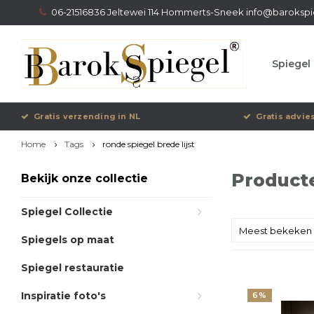
06-21516836 Jeltewei 114 Hommerts-Sneek
info@barokspi
Spiegel 
Gratis verzending in NL
Gratis advie
Home
Tags
ronde spiegel brede lijst
Producte
Bekijk onze collectie
Spiegel Collectie
Meest bekeken
Spiegels op maat
Spiegel restauratie
Inspiratie foto's
6%