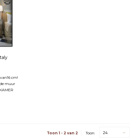
taly
 van16 cm!
 de muur
ADKAMER
24
Toon 1 - 2 van 2
Toon: