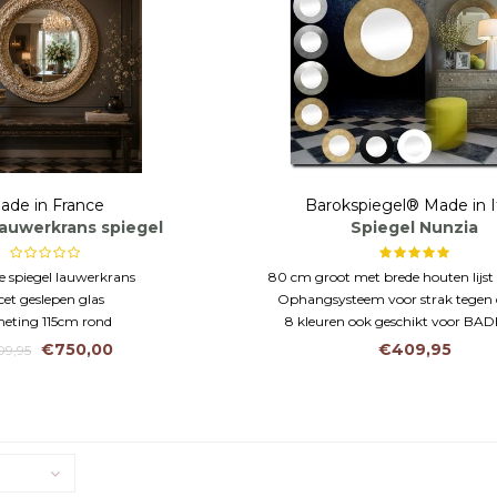
ade in France
Barokspiegel® Made in I
auwerkrans spiegel
Spiegel Nunzia
e spiegel lauwerkrans
80 cm groot met brede houten lijst
cet geslepen glas
Ophangsysteem voor strak tegen
eting 115cm rond
8 kleuren ook geschikt voor B
€750,00
€409,95
09,95