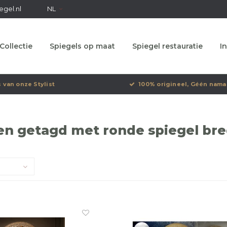
egel.nl
NL
Collectie
Spiegels op maat
Spiegel restauratie
In
s van onze Stylist
100% origineel, Géén nama
n getagd met ronde spiegel bred