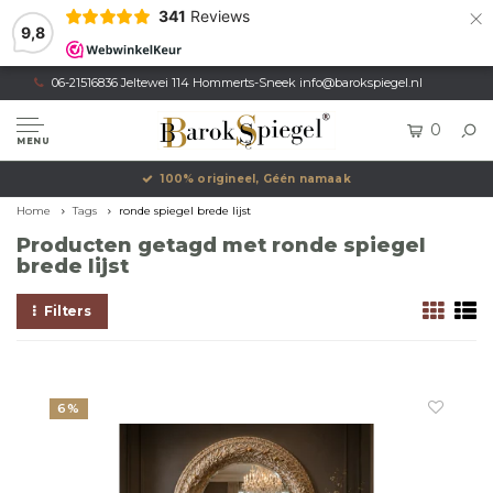
×
341
Reviews
9,8
06-21516836 Jeltewei 114 Hommerts-Sneek
info@barokspiegel.nl
0
MENU
100% origineel, Géén namaak
Home
Tags
ronde spiegel brede lijst
Producten getagd met ronde spiegel
brede lijst
Filters
6%