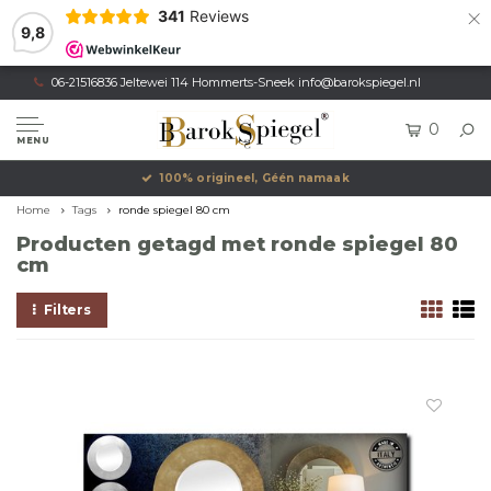
×
341
Reviews
9,8
06-21516836 Jeltewei 114 Hommerts-Sneek
info@barokspiegel.nl
0
MENU
100% origineel, Géén namaak
Home
Tags
ronde spiegel 80 cm
Producten getagd met ronde spiegel 80
cm
Filters