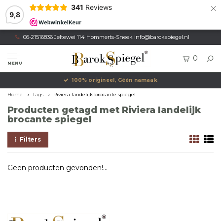
×
341
Reviews
9,8
06-21516836 Jeltewei 114 Hommerts-Sneek
info@barokspiegel.nl
0
MENU
100% origineel, Géén namaak
Home
Tags
Riviera landelijk brocante spiegel
Producten getagd met Riviera landelijk
brocante spiegel
Filters
Geen producten gevonden!...