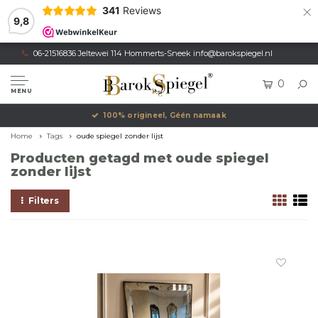
×
341
Reviews
9,8
06-21516836 Jeltewei 114 Hommerts-Sneek
info@barokspiegel.nl
0
MENU
100% origineel, Géén namaak
Home
Tags
oude spiegel zonder lijst
Producten getagd met oude spiegel
zonder lijst
Filters