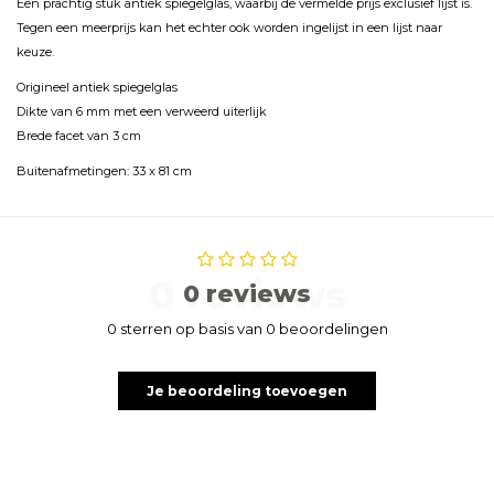
Een prachtig stuk antiek spiegelglas, waarbij de vermelde prijs exclusief lijst is.
Tegen een meerprijs kan het echter ook worden ingelijst in een lijst naar
keuze.
Origineel antiek spiegelglas
Dikte van 6 mm met een verweerd uiterlijk
Brede facet van 3 cm
Buitenafmetingen: 33 x 81 cm
0 reviews
0 reviews
0 sterren op basis van 0 beoordelingen
Je beoordeling toevoegen