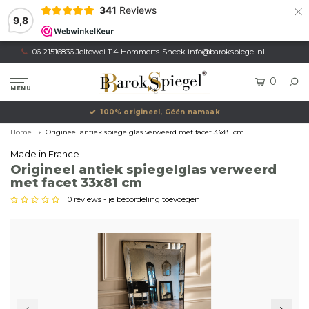
×
341
Reviews
9,8
06-21516836 Jeltewei 114 Hommerts-Sneek
info@barokspiegel.nl
0
MENU
100% origineel, Géén namaak
Home
Origineel antiek spiegelglas verweerd met facet 33x81 cm
Made in France
Origineel antiek spiegelglas verweerd
met facet 33x81 cm
0 reviews -
je beoordeling toevoegen