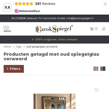
×
341
Reviews
9,8
06-21516836 Jeltewei 114 Hommerts-Sneek
info@barokspiegel.nl
0
MENU
100% origineel, Géén namaak
Home
Tags
oud spiegelglas verweerd
Producten getagd met oud spiegelglas
verweerd
Filters