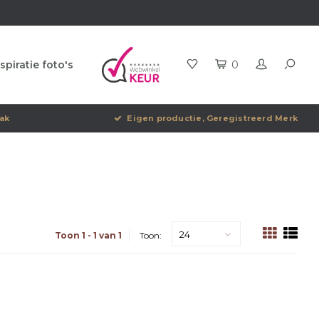
spiratie foto's
0
ak
Eigen productie, Geregistreerd Merk
24
Toon 1 - 1 van 1
Toon: