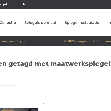
egel.nl
NL
Collectie
Spiegels op maat
Spiegel restauratie
In
s van onze Stylist
100% origineel, Géén nama
en getagd met maatwerkspiegel