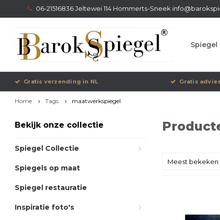
06-21516836 Jeltewei 114 Hommerts-Sneek
info@barokspi
Spiegel 
Gratis verzending in NL
Gratis advie
Home
Tags
maatwerkspiegel
Product
Bekijk onze collectie
Spiegel Collectie
Meest bekeken
Spiegels op maat
Spiegel restauratie
Inspiratie foto's