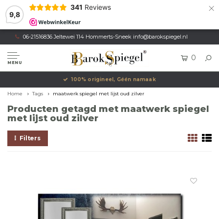
×
341
Reviews
9,8
06-21516836 Jeltewei 114 Hommerts-Sneek
info@barokspiegel.nl
0
MENU
100% origineel, Géén namaak
Home
Tags
maatwerk spiegel met lijst oud zilver
Producten getagd met maatwerk spiegel
met lijst oud zilver
Filters