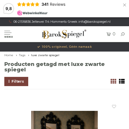
×
341
Reviews
9,8
06-21516836 Jeltewei 114 Hommerts-Sneek
info@barokspiegel.nl
0
MENU
100% origineel, Géén namaak
Home
Tags
luxe zwarte spiegel
Producten getagd met luxe zwarte
spiegel
Filters