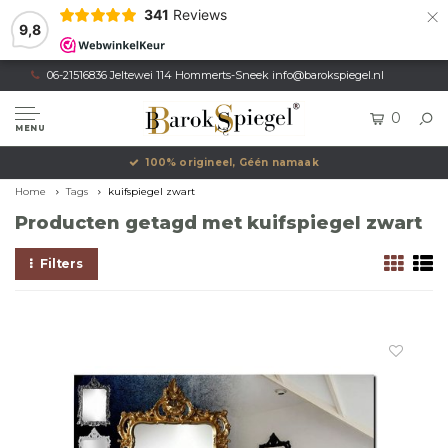
×
341
Reviews
9,8
06-21516836 Jeltewei 114 Hommerts-Sneek
info@barokspiegel.nl
0
MENU
100% origineel, Géén namaak
Home
Tags
kuifspiegel zwart
Producten getagd met kuifspiegel zwart
Filters